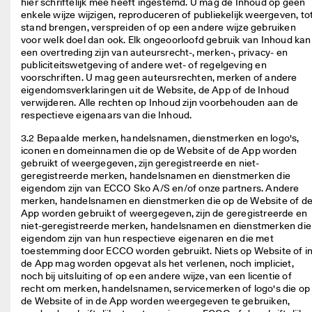
hier schriftelijk mee heeft ingestemd. U mag de Inhoud op geen 
r
enkele wijze wijzigen, reproduceren of publiekelijk weergeven, tot
d
stand brengen, verspreiden of op een andere wijze gebruiken 
e
voor welk doel dan ook. Elk ongeoorloofd gebruik van Inhoud kan 
l
een overtreding zijn van auteursrecht-, merken-, privacy- en 
i
publiciteitswetgeving of andere wet- of regelgeving en 
n
voorschriften. U mag geen auteursrechten, merken of andere 
g
eigendomsverklaringen uit de Website, de App of de Inhoud 
e
verwijderen. Alle rechten op Inhoud zijn voorbehouden aan de 
n
respectieve eigenaars van die Inhoud. 
🤝 
3.2 Bepaalde merken, handelsnamen, dienstmerken en logo's, 
W
iconen en domeinnamen die op de Website of de App worden 
o
gebruikt of weergegeven, zijn geregistreerde en niet-
r
geregistreerde merken, handelsnamen en dienstmerken die 
d 
eigendom zijn van ECCO Sko A/S en/of onze partners. Andere 
li
merken, handelsnamen en dienstmerken die op de Website of de
d 
App worden gebruikt of weergegeven, zijn de geregistreerde en 
v
niet-geregistreerde merken, handelsnamen en dienstmerken die 
a
eigendom zijn van hun respectieve eigenaren en die met 
n 
toestemming door ECCO worden gebruikt. Niets op Website of in
E
de App mag worden opgevat als het verlenen, noch impliciet, 
C
noch bij uitsluiting of op een andere wijze, van een licentie of 
C
recht om merken, handelsnamen, servicemerken of logo's die op 
O 
de Website of in de App worden weergegeven te gebruiken, 
C