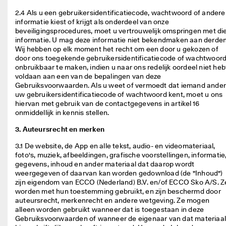
n 
2.4 Als u een gebruikersidentificatiecode, wachtwoord of andere 
1
informatie kiest of krijgt als onderdeel van onze 
3
beveiligingsprocedures, moet u vertrouwelijk omspringen met die
5
informatie. U mag deze informatie niet bekendmaken aan derden.
.
Wij hebben op elk moment het recht om een door u gekozen of 
0
door ons toegekende gebruikersidentificatiecode of wachtwoord
0
onbruikbaar te maken, indien u naar ons redelijk oordeel niet hebt
0 
voldaan aan een van de bepalingen van deze 
g
Gebruiksvoorwaarden. Als u weet of vermoedt dat iemand ander
e
uw gebruikersidentificatiecode of wachtwoord kent, moet u ons 
v
hiervan met gebruik van de contactgegevens in artikel 16 
e
onmiddellijk in kennis stellen. 
r
i
3. Auteursrecht en merken
f
i
3.1 De website, de App en alle tekst, audio- en videomateriaal, 
e
foto's, muziek, afbeeldingen, grafische voorstellingen, informatie,
e
gegevens, inhoud en ander materiaal dat daarop wordt 
r
weergegeven of daarvan kan worden gedownload (de "Inhoud") 
d
zijn eigendom van ECCO (Nederland) B.V. en/of ECCO Sko A/S. Ze
e 
worden met hun toestemming gebruikt, en zijn beschermd door 
b
auteursrecht, merkenrecht en andere wetgeving. Ze mogen 
e
alleen worden gebruikt wanneer dat is toegestaan in deze 
o
Gebruiksvoorwaarden of wanneer de eigenaar van dat materiaal
o