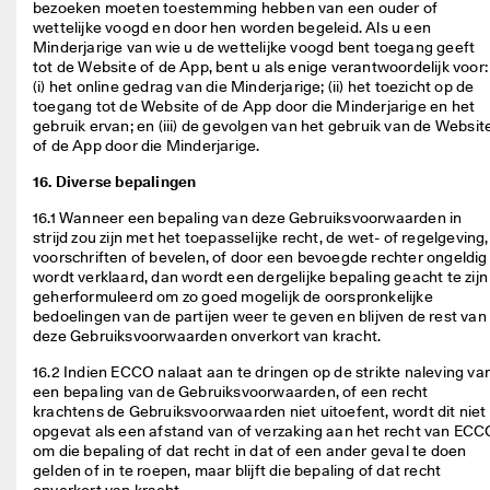
bezoeken moeten toestemming hebben van een ouder of 
wettelijke voogd en door hen worden begeleid. Als u een 
Minderjarige van wie u de wettelijke voogd bent toegang geeft 
tot de Website of de App, bent u als enige verantwoordelijk voor: 
(i) het online gedrag van die Minderjarige; (ii) het toezicht op de 
toegang tot de Website of de App door die Minderjarige en het 
gebruik ervan; en (iii) de gevolgen van het gebruik van de Website
of de App door die Minderjarige. 
16. Diverse bepalingen
16.1 Wanneer een bepaling van deze Gebruiksvoorwaarden in 
strijd zou zijn met het toepasselijke recht, de wet- of regelgeving, 
voorschriften of bevelen, of door een bevoegde rechter ongeldig 
wordt verklaard, dan wordt een dergelijke bepaling geacht te zijn 
geherformuleerd om zo goed mogelijk de oorspronkelijke 
bedoelingen van de partijen weer te geven en blijven de rest van 
deze Gebruiksvoorwaarden onverkort van kracht.  
16.2 Indien ECCO nalaat aan te dringen op de strikte naleving van
een bepaling van de Gebruiksvoorwaarden, of een recht 
krachtens de Gebruiksvoorwaarden niet uitoefent, wordt dit niet 
opgevat als een afstand van of verzaking aan het recht van ECCO
om die bepaling of dat recht in dat of een ander geval te doen 
gelden of in te roepen, maar blijft die bepaling of dat recht 