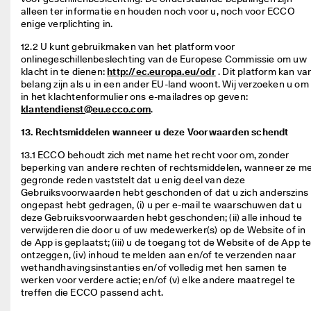
alleen ter informatie en houden noch voor u, noch voor ECCO 
enige verplichting in. 
12.2 U kunt gebruikmaken van het platform voor 
onlinegeschillenbeslechting van de Europese Commissie om uw 
klacht in te dienen: 
http://ec.europa.eu/odr
 . Dit platform kan van
belang zijn als u in een ander EU-land woont. Wij verzoeken u om 
in het klachtenformulier ons e-mailadres op geven: 
klantendienst@eu.ecco.com
.  
13. Rechtsmiddelen wanneer u deze Voorwaarden schendt
13.1 ECCO behoudt zich met name het recht voor om, zonder 
beperking van andere rechten of rechtsmiddelen, wanneer ze me
gegronde reden vaststelt dat u enig deel van deze 
Gebruiksvoorwaarden hebt geschonden of dat u zich anderszins 
ongepast hebt gedragen, (i) u per e-mail te waarschuwen dat u 
deze Gebruiksvoorwaarden hebt geschonden; (ii) alle inhoud te 
verwijderen die door u of uw medewerker(s) op de Website of in 
de App is geplaatst; (iii) u de toegang tot de Website of de App te
ontzeggen, (iv) inhoud te melden aan en/of te verzenden naar 
wethandhavingsinstanties en/of volledig met hen samen te 
werken voor verdere actie; en/of (v) elke andere maatregel te 
treffen die ECCO passend acht. 