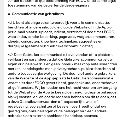
zonder de schriftelijke toestemming van ECCO of de schriftelijke 
lu
toestemming van de betreffende derde-eigenaar. 
b 
e
4. Communicatie van gebruikers
n 
kr
4.1 U bent als enige verantwoordelijk voor alle communicatie, 
ij
berichten of andere inhoud die u op de Website of in de App of 
g 
per e-mail plaatst, uploadt, indient, verzendt of deelt met ECCO, 
b
waaronder, zonder beperking, gegevens, vragen, commentaren, 
el
ideeën, concepten, knowhow, technieken, suggesties en 
o
dergelijke (gezamenlijk "Gebruikerscommunicatie").  
ni
n
4.2 Door Gebruikerscommunicatie te verzenden of te plaatsen, 
g
verklaart en garandeert u dat die Gebruikerscommunicatie uw 
e
eigen originele werk is en geen inbreuk maakt op auteursrechten,
n 
merken, handelsgeheimen, privacyrechten, publicatierechten of 
& 
andere toepasselijke wetgeving. De door u of andere gebruikers 
k
van de Website of de App geplaatste Gebruikerscommunicatie 
o
wordt niet door ECCO geverifieerd, goedgekeurd, onderschreven
rt
of gefinancierd. Wij behouden ons het recht voor om uw toegang 
in
tot de Website of de App te beëindigen en/of u deze te ontzegge
g
als wij vaststellen, en goede redenen hebben om dit te doen, dat 
e
u deze Gebruiksvoorwaarden of toepasselijke wet- of 
n
regelgeving, voorschriften of bevelen overtreedt of dat uw 
gedrag ons, onze belangen of de belangen van een andere 
gebruiker, een externe aanbieder, handelaar, sponsor, 