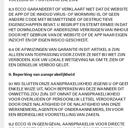
8.3 ECCO GARANDEERT OF VERKLAART NIET DAT DE WEBSITE,
DE APP OF DE INHOUD VIRUS- OF WORMVRIJ IS, OF GEEN 
ANDERE CODE MET BESMETTENDE OF DESTRUCTIEVE 
EIGENSCHAPPEN BEVAT. U BEGRIJPT EN STEMT ERMEE IN DAT 
HET DOWNLOADEN OF ANDERSZINS VERKRIJGEN VAN INHOUD
DOOR HET GEBRUIK VAN DE WEBSITE OF DE APP NAAR EIGEN 
INZICHT EN OP EIGEN RISICO GESCHIEDT. 
8.4 DE AFWIJZINGEN VAN GARANTIE IN DIT ARTIKEL 8 ZIJN 
ALLEEN VAN TOEPASSING VOOR ZOVER ZE NIET BIJ WET ZIJN 
VERBODEN. KIJK UW LOKALE WETGEVING NA OM TE ZIEN OF 
EEN DERGELIJK VERBOD GELDT. 
9. Beperking van aansprakelijkheid
9.1 WIJ SLUITEN ONZE AANSPRAKELIJKHEID JEGENS U OP GEEN
ENKELE WIJZE UIT, NOCH BEPERKEN WIJ DEZE WANNEER DIT 
ONWETTIG ZOU ZIJN. DIT OMVAT DE AANSPRAKELIJKHEID 
VOOR OVERLIJDEN OF PERSOONLIJK LETSEL VEROORZAAKT 
DOOR ONZE NALATIGHEID OF DE NALATIGHEID VAN ONZE 
WERKNEMERS, AGENTEN OF ONDERAANNEMERS, EN VOOR 
EEN BEDRIEGLIJKE VOORSTELLING VAN ZAKEN.  
9.2 ECCO IS IN GEEN GEVAL AANSPRAKELIJK VOOR DIRECTE 