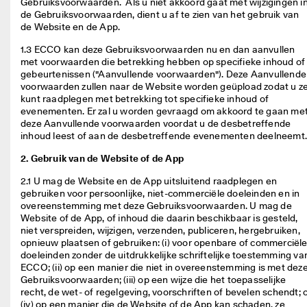
Gebruiksvoorwaarden.  Als u niet akkoord gaat met wijzigingen in
g
de Gebruiksvoorwaarden, dient u af te zien van het gebruik van 
o
de Website en de App.  
n
n
1.3 ECCO kan deze Gebruiksvoorwaarden nu en dan aanvullen 
e
met voorwaarden die betrekking hebben op specifieke inhoud of 
n
gebeurtenissen ("Aanvullende voorwaarden"). Deze Aanvullende 
. 
voorwaarden zullen naar de Website worden geüpload zodat u ze
O
kunt raadplegen met betrekking tot specifieke inhoud of 
n
evenementen. Er zal u worden gevraagd om akkoord te gaan met
t
deze Aanvullende voorwaarden voordat u de desbetreffende 
v
inhoud leest of aan de desbetreffende evenementen deelneemt.
a
n
2. Gebruik van de Website of de App
g 
t
2.1 U mag de Website en de App uitsluitend raadplegen en 
o
gebruiken voor persoonlijke, niet-commerciële doeleinden en in 
t 
overeenstemming met deze Gebruiksvoorwaarden. U mag de 
5
Website of de App, of inhoud die daarin beschikbaar is gesteld, 
0
niet verspreiden, wijzigen, verzenden, publiceren, hergebruiken, 
% 
opnieuw plaatsen of gebruiken: (i) voor openbare of commerciële
k
doeleinden zonder de uitdrukkelijke schriftelijke toestemming van
o
ECCO; (ii) op een manier die niet in overeenstemming is met deze
r
Gebruiksvoorwaarden; (iii) op een wijze die het toepasselijke 
t
recht, de wet- of regelgeving, voorschriften of bevelen schendt; o
i
(iv) op een manier die de Website of de App kan schaden, ze 