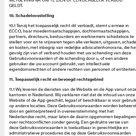
WETGEVING NA OM TE ZIEN OF EEN DERGELIJK VERBOD 
GELDT. 
10. Schadeloosstelling
10.1 Tenzij het toepasselijk recht dit verbiedt, stemt u ermee in 
ECCO, haar moedermaatschappijen, dochtermaatschappijen, 
partners, directeurs, bestuurders en werknemers schadeloos te 
stellen voor en te vrijwaren tegen alle verliezen, uitgaven, schade
en kosten, met inbegrip van redelijke advocatenhonoraria, die het
gevolg zijn van of verband houden met uw schending van deze 
Gebruiksvoorwaarden of de schending door u, of een andere 
gebruiker die uw account gebruikt, van intellectuele 
eigendomsrechten of andere rechten van personen of entiteiten.
11. Toepasselijk recht en bevoegd rechtsgebied
11.1 Wij leveren de diensten van de Website en de App vanuit onze
kantoren in Nederland. Wij verklaren niet dat de inhoud van onze 
Website of de App geschikt, legaal of beschikbaar is voor gebruik
op andere locaties. Deze Gebruiksvoorwaarden worden beheerst
door en geïnterpreteerd in overeenstemming met het 
Nederlandse recht, maar laten de daarin opgenomen bepalingen 
over rechtsconflicten zonder gevolg. Een gedrukte versie van 
deze Gebruiksvoorwaarden is toelaatbaar in gerechtelijke en 
administratieve procedures die op deze Gebruiksvoorwaarden 