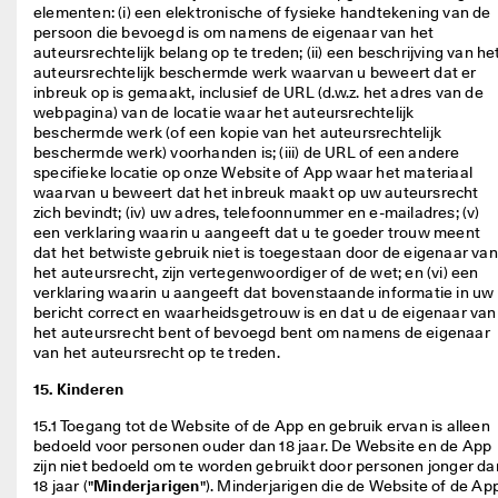
elementen: (i) een elektronische of fysieke handtekening van de 
persoon die bevoegd is om namens de eigenaar van het 
auteursrechtelijk belang op te treden; (ii) een beschrijving van het
auteursrechtelijk beschermde werk waarvan u beweert dat er 
inbreuk op is gemaakt, inclusief de URL (d.w.z. het adres van de 
webpagina) van de locatie waar het auteursrechtelijk 
beschermde werk (of een kopie van het auteursrechtelijk 
beschermde werk) voorhanden is; (iii) de URL of een andere 
specifieke locatie op onze Website of App waar het materiaal 
waarvan u beweert dat het inbreuk maakt op uw auteursrecht 
zich bevindt; (iv) uw adres, telefoonnummer en e-mailadres; (v) 
een verklaring waarin u aangeeft dat u te goeder trouw meent 
dat het betwiste gebruik niet is toegestaan door de eigenaar van 
het auteursrecht, zijn vertegenwoordiger of de wet; en (vi) een 
verklaring waarin u aangeeft dat bovenstaande informatie in uw 
bericht correct en waarheidsgetrouw is en dat u de eigenaar van 
het auteursrecht bent of bevoegd bent om namens de eigenaar 
van het auteursrecht op te treden. 
15. Kinderen
15.1 Toegang tot de Website of de App en gebruik ervan is alleen 
bedoeld voor personen ouder dan 18 jaar. De Website en de App 
zijn niet bedoeld om te worden gebruikt door personen jonger dan
18 jaar ("
Minderjarigen
"). Minderjarigen die de Website of de App