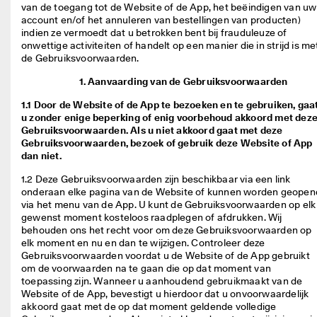
j
van de toegang tot de Website of de App, het beëindigen van uw 
Sale
k
account en/of het annuleren van bestellingen van producten) 
e 
indien ze vermoedt dat u betrokken bent bij frauduleuze of 
r
onwettige activiteiten of handelt op een manier die in strijd is met
Verkennen
e
de Gebruiksvoorwaarden.    
t
Aanvaarding van de Gebruiksvoorwaarden
ECCO.kollektive
o
u
1.1 Door de Website of de App te bezoeken en te gebruiken, gaa
r
u zonder enige beperking of enig voorbehoud akkoord met dez
n
Gebruiksvoorwaarden. Als u niet akkoord gaat met deze
Mijn account
e
Gebruiksvoorwaarden, bezoek of gebruik deze Website of App
r
Winkels
dan niet.
e
n
1.2 Deze Gebruiksvoorwaarden zijn beschikbaar via een link 
onderaan elke pagina van de Website of kunnen worden geopend
D
Word lid van ECCO en profiteer van beloningen, exclusieve
via het menu van de App. U kunt de Gebruiksvoorwaarden op elk 
e 
productreleases, evenementen en nog veel meer.
gewenst moment kosteloos raadplegen of afdrukken. Wij 
s
behouden ons het recht voor om deze Gebruiksvoorwaarden op 
a
Account maken
Inloggen
elk moment en nu en dan te wijzigen. Controleer deze 
l
Gebruiksvoorwaarden voordat u de Website of de App gebruikt 
e 
om de voorwaarden na te gaan die op dat moment van 
i
toepassing zijn. Wanneer u aanhoudend gebruikmaakt van de 
s 
Website of de App, bevestigt u hierdoor dat u onvoorwaardelijk 
b
akkoord gaat met de op dat moment geldende volledige 
e