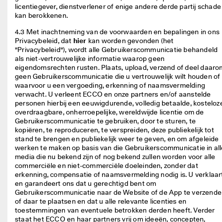
licentiegever, dienstverlener of enige andere derde partij schade 
kan berokkenen. 
4.3 Met inachtneming van de voorwaarden en bepalingen in ons 
Privacybeleid, dat 
hier
 kan worden gevonden (het 
"Privacybeleid"), wordt alle Gebruikerscommunicatie behandeld 
als niet-vertrouwelijke informatie waarop geen 
eigendomsrechten rusten. Plaats, upload, verzend of deel daarom
geen Gebruikerscommunicatie die u vertrouwelijk wilt houden of 
waarvoor u een vergoeding, erkenning of naamsvermelding 
verwacht. U verleent ECCO en onze partners en/of aanstelde 
personen hierbij een eeuwigdurende, volledig betaalde, kosteloze
overdraagbare, onherroepelijke, wereldwijde licentie om de 
Gebruikerscommunicatie te gebruiken, door te sturen, te 
kopiëren, te reproduceren, te verspreiden, deze publiekelijk tot 
stand te brengen en publiekelijk weer te geven, en om afgeleide 
werken te maken op basis van die Gebruikerscommunicatie in alle
media die nu bekend zijn of nog bekend zullen worden voor alle 
commerciële en niet-commerciële doeleinden, zonder dat 
erkenning, compensatie of naamsvermelding nodig is. U verklaart
en garandeert ons dat u gerechtigd bent om 
Gebruikerscommunicatie naar de Website of de App te verzende
of daar te plaatsen en dat u alle relevante licenties en 
toestemmingen van eventuele betrokken derden heeft. Verder 
staat het ECCO en haar partners vrij om ideeën, concepten, 