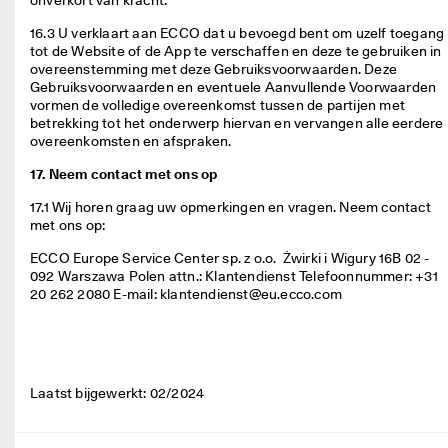
onverkort van kracht. 
16.3 U verklaart aan ECCO dat u bevoegd bent om uzelf toegang 
tot de Website of de App te verschaffen en deze te gebruiken in 
overeenstemming met deze Gebruiksvoorwaarden. Deze 
Gebruiksvoorwaarden en eventuele Aanvullende Voorwaarden 
vormen de volledige overeenkomst tussen de partijen met 
betrekking tot het onderwerp hiervan en vervangen alle eerdere 
overeenkomsten en afspraken. 
17. Neem contact met ons op
17.1 Wij horen graag uw opmerkingen en vragen. Neem contact 
met ons op: 
ECCO Europe Service Center sp. z o.o.  Żwirki i Wigury 16B 02 - 
092 Warszawa Polen attn.: Klantendienst Telefoonnummer: +31 
20 262 2080 E-mail: klantendienst@eu.ecco.com 
Laatst bijgewerkt: 02/2024 