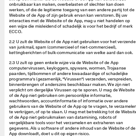
n
onbruikbaar kan maken, overbelasten of slechter kan doen 
g
werken, of die de legitieme toegang van een andere partij tot de 
: 
Website of de App of zijn gebruik ervan kan verstoren. Bij uw 
S
interacties met de Website of de App, mag u niet handelen op 
h
een wijze die misleidend of schadelijk is voor het bedrijf of merk 
o
ECCO. 
p 
n
2.2 U zult de Website of de App niet gebruiken voor het verzende
u
van junkmail, spam (commercieel of niet-commercieel), 
kettingberichten of bulk-communicatie van welke aard dan ook. 
★
★
2.3 U zult op geen enkele wijze via de Website of de App 
★
computervirussen, keyloggers, spyware, wormen, Trojaanse 
★
paarden, tijdbommen of andere kwaadaardige of schadelijke 
★ 
programma's (gezamenlijk, "Virussen") verzenden, verspreiden, 
4
binnenbrengen of anderszins beschikbaar maken. We zijn niet 
,
verplicht om dergelijke Virussen op te sporen. U mag de Website 
3 
of de App niet gebruiken om persoonlijke informatie, 
· 
wachtwoorden, accountinformatie of informatie over andere 
M
gebruikers van de Website of de App op te vragen, te verzamelen,
e
te verkrijgen, of op te slaan. U mag met betrekking tot de Website
e
of de App niet gebruikmaken van datamining, robots of 
r 
vergelijkbare tools voor het verzamelen en extraheren van 
d
gegevens. Als u software of andere inhoud van de Website of de 
a
App downloadt, doet u dit op eigen risico. 