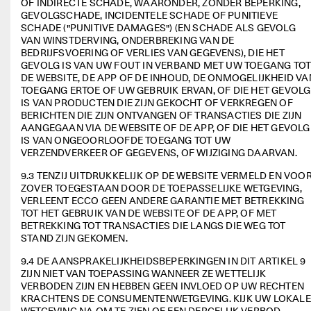
OF INDIRECTE SCHADE, WAARONDER, ZONDER BEPERKING, 
GEVOLGSCHADE, INCIDENTELE SCHADE OF PUNITIEVE 
SCHADE ("PUNITIVE DAMAGES") (EN SCHADE ALS GEVOLG 
VAN WINSTDERVING, ONDERBREKING VAN DE 
BEDRIJFSVOERING OF VERLIES VAN GEGEVENS), DIE HET 
GEVOLG IS VAN UW FOUT IN VERBAND MET UW TOEGANG TOT
DE WEBSITE, DE APP OF DE INHOUD, DE ONMOGELIJKHEID VAN
TOEGANG ERTOE OF UW GEBRUIK ERVAN, OF DIE HET GEVOLG 
IS VAN PRODUCTEN DIE ZIJN GEKOCHT OF VERKREGEN OF 
BERICHTEN DIE ZIJN ONTVANGEN OF TRANSACTIES DIE ZIJN 
AANGEGAAN VIA DE WEBSITE OF DE APP, OF DIE HET GEVOLG 
IS VAN ONGEOORLOOFDE TOEGANG TOT UW 
VERZENDVERKEER OF GEGEVENS, OF WIJZIGING DAARVAN. 
9.3 TENZIJ UITDRUKKELIJK OP DE WEBSITE VERMELD EN VOOR
ZOVER TOEGESTAAN DOOR DE TOEPASSELIJKE WETGEVING, 
VERLEENT ECCO GEEN ANDERE GARANTIE MET BETREKKING 
TOT HET GEBRUIK VAN DE WEBSITE OF DE APP, OF MET 
BETREKKING TOT TRANSACTIES DIE LANGS DIE WEG TOT 
STAND ZIJN GEKOMEN. 
9.4 DE AANSPRAKELIJKHEIDSBEPERKINGEN IN DIT ARTIKEL 9 
ZIJN NIET VAN TOEPASSING WANNEER ZE WETTELIJK 
VERBODEN ZIJN EN HEBBEN GEEN INVLOED OP UW RECHTEN 
KRACHTENS DE CONSUMENTENWETGEVING. KIJK UW LOKALE 