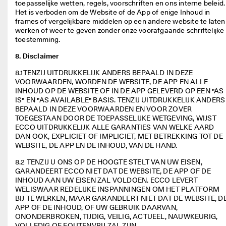
toepasselijke wetten, regels, voorschriften en ons interne beleid. 
Het is verboden om de Website of de App of enige Inhoud in 
frames of vergelijkbare middelen op een andere website te laten 
werken of weer te geven zonder onze voorafgaande schriftelijke 
toestemming. 
8. Disclaimer
8.1TENZIJ UITDRUKKELIJK ANDERS BEPAALD IN DEZE 
VOORWAARDEN, WORDEN DE WEBSITE, DE APP EN ALLE 
INHOUD OP DE WEBSITE OF IN DE APP GELEVERD OP EEN "AS 
IS" EN "AS AVAILABLE" BASIS. TENZIJ UITDRUKKELIJK ANDERS 
BEPAALD IN DEZE VOORWAARDEN EN VOOR ZOVER 
TOEGESTAAN DOOR DE TOEPASSELIJKE WETGEVING, WIJST 
ECCO UITDRUKKELIJK ALLE GARANTIES VAN WELKE AARD 
DAN OOK, EXPLICIET OF IMPLICIET, MET BETREKKING TOT DE 
WEBSITE, DE APP EN DE INHOUD, VAN DE HAND. 
8.2 TENZIJ U ONS OP DE HOOGTE STELT VAN UW EISEN, 
GARANDEERT ECCO NIET DAT DE WEBSITE, DE APP OF DE 
INHOUD AAN UW EISEN ZAL VOLDOEN. ECCO LEVERT 
WELISWAAR REDELIJKE INSPANNINGEN OM HET PLATFORM 
BIJ TE WERKEN, MAAR GARANDEERT NIET DAT DE WEBSITE, DE
APP OF DE INHOUD, OF UW GEBRUIK DAARVAN, 
ONONDERBROKEN, TIJDIG, VEILIG, ACTUEEL, NAUWKEURIG, 
VOLLEDIG OF FOUTENVRIJ ZAL ZIJN. 