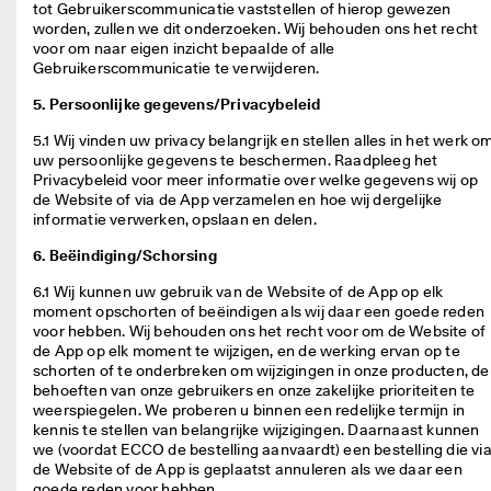
tot Gebruikerscommunicatie vaststellen of hierop gewezen 
worden, zullen we dit onderzoeken. Wij behouden ons het recht 
voor om naar eigen inzicht bepaalde of alle 
Gebruikerscommunicatie te verwijderen. 
5. Persoonlijke gegevens/Privacybeleid
5.1 Wij vinden uw privacy belangrijk en stellen alles in het werk om
uw persoonlijke gegevens te beschermen. Raadpleeg het 
Privacybeleid voor meer informatie over welke gegevens wij op 
de Website of via de App verzamelen en hoe wij dergelijke 
informatie verwerken, opslaan en delen. 
6. Beëindiging/Schorsing
6.1 Wij kunnen uw gebruik van de Website of de App op elk 
moment opschorten of beëindigen als wij daar een goede reden 
voor hebben. Wij behouden ons het recht voor om de Website of 
de App op elk moment te wijzigen, en de werking ervan op te 
schorten of te onderbreken om wijzigingen in onze producten, de 
behoeften van onze gebruikers en onze zakelijke prioriteiten te 
weerspiegelen. We proberen u binnen een redelijke termijn in 
kennis te stellen van belangrijke wijzigingen. Daarnaast kunnen 
we (voordat ECCO de bestelling aanvaardt) een bestelling die via
de Website of de App is geplaatst annuleren als we daar een 
goede reden voor hebben. 