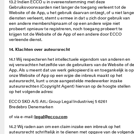
13.2 Indien ECCO u in overeenstemming met deze 
Gebruiksvoorwaarden niet langer de toegang verleent tot de 
Website of de App, u het gebruik daarvan ontzegt, of u niet langer
diensten verleent, stemt u ermee in dat u zich door gebruik van 
een andere membershipnaam of op een andere wijze niet 
probeert opnieuw te registreren, noch toegang probeert te 
krijgen tot de Website of de App of een andere door ECCO 
verleende dienst. 
14. Klachten over auteursrecht
14.1 Wij respecteren het intellectuele eigendom van anderen en 
wij verwachten hetzelfde van de gebruikers van de Website of de
App. Als u meent dat uw werk gekopieerd is en toegankelijk is op 
onze Website of App op een wijze die inbreuk maakt op het 
auteursrecht, kunt u onze aangestelde medewerker inzake 
auteursrechten (Copyright Agent) hiervan op de hoogte stellen 
op het volgende adres: 
ECCO SKO A/S Att.: Group Legal Industrivej 5 6261 
Bredebro Denemarken 
of via e-mail: 
legal@ecco.com
14.2 Wij raden aan om een claim inzake een inbreuk op het 
auteursrecht schriftelijk in te dienen met opgave van de volgende