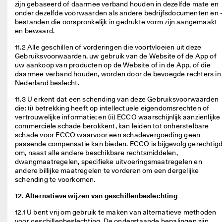
zijn gebaseerd of daarmee verband houden in dezelfde mate en 
onder dezelfde voorwaarden als andere bedrijfsdocumenten en 
bestanden die oorspronkelijk in gedrukte vorm zijn aangemaakt 
en bewaard. 
11.2 Alle geschillen of vorderingen die voortvloeien uit deze 
Gebruiksvoorwaarden, uw gebruik van de Website of de App of 
uw aankoop van producten op de Website of in de App, of die 
daarmee verband houden, worden door de bevoegde rechters in 
Nederland beslecht.  
11.3 U erkent dat een schending van deze Gebruiksvoorwaarden 
die: (i) betrekking heeft op intellectuele eigendomsrechten of 
vertrouwelijke informatie; en (ii) ECCO waarschijnlijk aanzienlijke 
commerciële schade berokkent, kan leiden tot onherstelbare 
schade voor ECCO waarvoor een schadevergoeding geen 
passende compensatie kan bieden. ECCO is bijgevolg gerechtigd
om, naast alle andere beschikbare rechtsmiddelen, 
dwangmaatregelen, specifieke uitvoeringsmaatregelen en 
andere billijke maatregelen te vorderen om een dergelijke 
schending te voorkomen. 
12. Alternatieve wijzen van geschillenbeslechting
12.1 U bent vrij om gebruik te maken van alternatieve methoden 
voor geschillenbeslechting. De onderstaande bepalingen zijn 