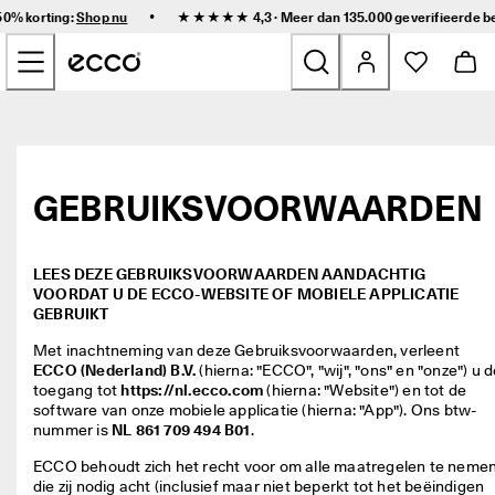
S
•
50% korting:
Shop nu
★★★★★ 4,3 · Meer dan 135.000 geverifieerde
b
n
Doorgaan naar inhoud van hoofdpagina
e
l
l
e 
Nieuw
l
e
v
Dames
e
GEBRUIKSVOORWAARDEN
r
i
Heren
n
g 
LEES DEZE GEBRUIKSVOORWAARDEN AANDACHTIG
e
Kinderen
VOORDAT U DE ECCO-WEBSITE OF MOBIELE APPLICATIE
n 
GEBRUIKT
g
e
Outdoor
Met inachtneming van deze Gebruiksvoorwaarden, verleent 
m
ECCO (Nederland) B.V.
(hierna: "ECCO", "wij", "ons" en "onze") u d
a
toegang tot 
https://nl.ecco.com
 (hierna: "Website") en tot de 
Golf
k
software van onze mobiele applicatie (hierna: "App"). Ons btw-
k
nummer is 
NL 861 709 494 B01
.   
e
Tassen & Accessoires
l
ECCO behoudt zich het recht voor om alle maatregelen te nemen
i
die zij nodig acht (inclusief maar niet beperkt tot het beëindigen 