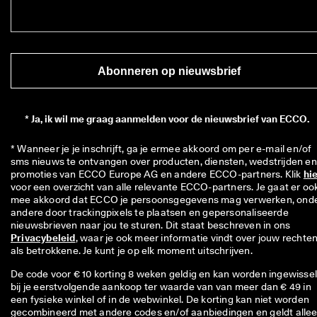
Abonneren op nieuwsbrief
*
Ja, ik wil me graag aanmelden voor de nieuwsbrief van ECCO.
* Wanneer je je inschrijft, ga je ermee akkoord om per e-mail en/of 
sms nieuws te ontvangen over producten, diensten, wedstrijden en 
promoties van ECCO Europe AG en andere ECCO-partners. Klik 
hi
voor een overzicht van alle relevante ECCO-partners. Je gaat er ook
mee akkoord dat ECCO je persoonsgegevens mag verwerken, onde
andere door trackingpixels te plaatsen en gepersonaliseerde 
nieuwsbrieven naar jou te sturen. Dit staat beschreven in ons 
Privacybeleid
, waar je ook meer informatie vindt over jouw rechten
als betrokkene. Je kunt je op elk moment uitschrijven.
De code voor € 10 korting 8 weken geldig en kan worden ingewisse
bij je eerstvolgende aankoop ter waarde van van meer dan € 49 in
een fysieke winkel of in de webwinkel. De korting kan niet worden
gecombineerd met andere codes en/of aanbiedingen en geldt alle