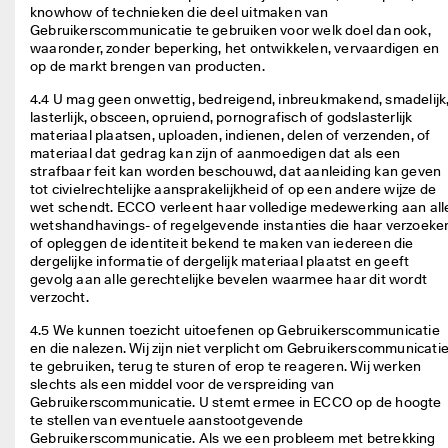
knowhow of technieken die deel uitmaken van 
Gebruikerscommunicatie te gebruiken voor welk doel dan ook, 
waaronder, zonder beperking, het ontwikkelen, vervaardigen en 
op de markt brengen van producten. 
4.4 U mag geen onwettig, bedreigend, inbreukmakend, smadelijk,
lasterlijk, obsceen, opruiend, pornografisch of godslasterlijk 
materiaal plaatsen, uploaden, indienen, delen of verzenden, of 
materiaal dat gedrag kan zijn of aanmoedigen dat als een 
strafbaar feit kan worden beschouwd, dat aanleiding kan geven 
tot civielrechtelijke aansprakelijkheid of op een andere wijze de 
wet schendt. ECCO verleent haar volledige medewerking aan alle
wetshandhavings- of regelgevende instanties die haar verzoeken
of opleggen de identiteit bekend te maken van iedereen die 
dergelijke informatie of dergelijk materiaal plaatst en geeft 
gevolg aan alle gerechtelijke bevelen waarmee haar dit wordt 
verzocht. 
4.5 We kunnen toezicht uitoefenen op Gebruikerscommunicatie 
en die nalezen. Wij zijn niet verplicht om Gebruikerscommunicatie
te gebruiken, terug te sturen of erop te reageren. Wij werken 
slechts als een middel voor de verspreiding van 
Gebruikerscommunicatie. U stemt ermee in ECCO op de hoogte 
te stellen van eventuele aanstootgevende 
Gebruikerscommunicatie. Als we een probleem met betrekking 