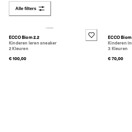
i
Alle filters
j
k
e 
r
e
ECCO Biom 2.2
ECCO Biom 
t
Kinderen leren sneaker
Kinderen in
o
2 Kleuren
3 Kleuren
u
r
€ 100,00
€ 70,00
n
e
r
e
n
D
e 
s
a
l
e 
i