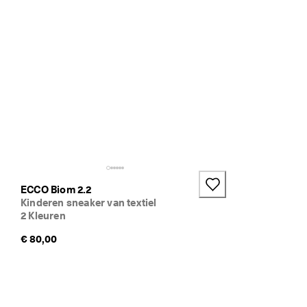
s 
b
e
g
o
n
n
e
n
. 
O
n
t
v
a
ECCO Biom 2.2
n
Kinderen sneaker van textiel
g 
2 Kleuren
t
o
€ 80,00
t 
5
0
% 
k