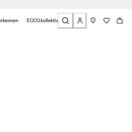
erkennen
ECCO.kollektive
assen & Accessoires
 submenu met links over Sale
Open het submenu met links over Verkennen
Open het submenu met links over ECCO.kollektiv