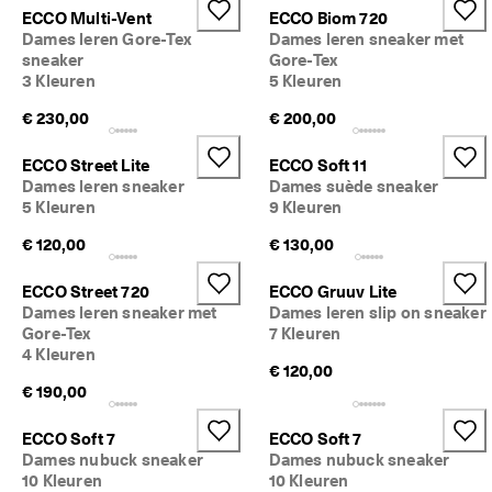
r
ECCO Multi-Vent
ECCO Biom 720
d
Dames leren Gore-Tex
Dames leren sneaker met
e
sneaker
Gore-Tex
l
3 Kleuren
5 Kleuren
i
n
€ 230,00
€ 200,00
g
e
ECCO Street Lite
ECCO Soft 11
n
Dames leren sneaker
Dames suède sneaker
5 Kleuren
9 Kleuren
🤝 
W
€ 120,00
€ 130,00
o
r
d 
ECCO Street 720
ECCO Gruuv Lite
li
Dames leren sneaker met
Dames leren slip on sneaker
d 
Gore-Tex
7 Kleuren
v
4 Kleuren
a
€ 120,00
n 
€ 190,00
E
C
ECCO Soft 7
ECCO Soft 7
C
Dames nubuck sneaker
Dames nubuck sneaker
O 
10 Kleuren
10 Kleuren
C