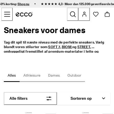
S
•
50% korting:
Shop nu
★★★★★ 4,3 · Meer dan 135.000 geverifieerde
b
n
Doorgaan naar inhoud van hoofdpagina
e
l
l
e 
Sneakers voor dames
Nieuw
l
e
v
Dames
Tag dit spil til næste niveau med de perfekte sneakers. Vælg 
e
blandt vores stilarter som 
SOFT 7
, 
BIOM 
og 
STREET
, 
r
omhyggeligt fremstillet af premium-materialer i lette og 
i
Heren
holdbare designs. Uanset om de er højtop, lavtop, aktive, læder 
n
eller casual, finder du præcis det, du søger, nedenfor.
g 
e
Kinderen
n 
Alles
Athleisure
Dames
Outdoor
g
e
Outdoor
m
a
Golf
k
Alle filters
Sorteren op
k
e
Tassen & Accessoires
l
i