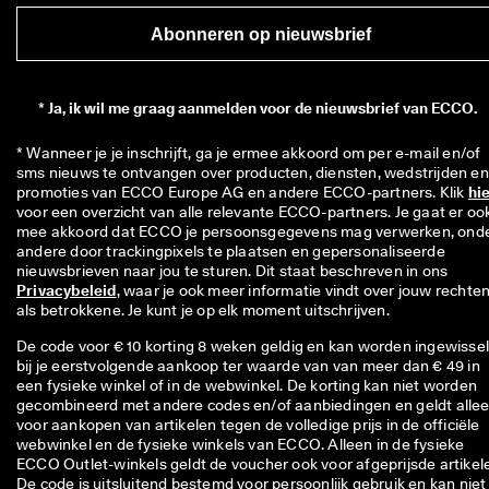
Abonneren op nieuwsbrief
*
Ja, ik wil me graag aanmelden voor de nieuwsbrief van ECCO.
* Wanneer je je inschrijft, ga je ermee akkoord om per e-mail en/of 
sms nieuws te ontvangen over producten, diensten, wedstrijden en 
promoties van ECCO Europe AG en andere ECCO-partners. Klik 
hi
voor een overzicht van alle relevante ECCO-partners. Je gaat er ook
mee akkoord dat ECCO je persoonsgegevens mag verwerken, onde
andere door trackingpixels te plaatsen en gepersonaliseerde 
nieuwsbrieven naar jou te sturen. Dit staat beschreven in ons 
Privacybeleid
, waar je ook meer informatie vindt over jouw rechten
als betrokkene. Je kunt je op elk moment uitschrijven.
De code voor € 10 korting 8 weken geldig en kan worden ingewisse
bij je eerstvolgende aankoop ter waarde van van meer dan € 49 in
een fysieke winkel of in de webwinkel. De korting kan niet worden
gecombineerd met andere codes en/of aanbiedingen en geldt alle
voor aankopen van artikelen tegen de volledige prijs in de officiële
webwinkel en de fysieke winkels van ECCO. Alleen in de fysieke
ECCO Outlet-winkels geldt de voucher ook voor afgeprijsde artikel
De code is uitsluitend bestemd voor persoonlijk gebruik en kan niet