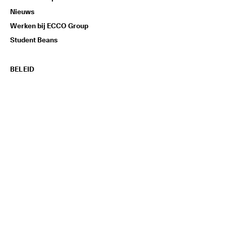
Nieuws
Werken bij ECCO Group
Student Beans
BELEID
Cookiebeleid wijzigen
Privacybeleid
Cookiebeleid
Gebruiksvoorwaarden
Verkoop En
Leveringsvoorwaarden
Algemene voorwaarden voor
het ECCO-
lidmaatschapsprogramma
AudioEye-werkbalk activeren