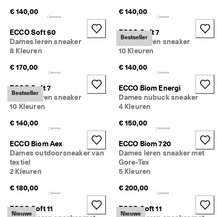
lu
€ 140,00
€ 140,00
b 
e
n 
ECCO Soft 60
ECCO Soft 7
Bestseller
kr
Dames leren sneaker
Dames leren sneaker
ij
8 Kleuren
10 Kleuren
g 
b
€ 170,00
€ 140,00
el
o
ECCO Soft 7
ECCO Biom Energi
ni
Bestseller
Dames leren sneaker
Dames nubuck sneaker
n
10 Kleuren
4 Kleuren
g
e
€ 140,00
€ 150,00
n 
& 
ECCO Biom Aex
ECCO Biom 720
k
Dames outdoorsneaker van
Dames leren sneaker met
o
textiel
Gore-Tex
rt
2 Kleuren
5 Kleuren
in
g
€ 180,00
€ 200,00
e
n
ECCO Soft 11
ECCO Soft 11
Nieuwe
Nieuwe