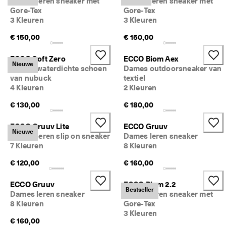
Dames leren sneaker met
Dames leren sneaker met
Gore-Tex
Gore-Tex
3 Kleuren
3 Kleuren
€ 150,00
€ 150,00
ECCO Soft Zero
ECCO Biom Aex
Nieuwe
Dames waterdichte schoen
Dames outdoorsneaker van
van nubuck
textiel
4 Kleuren
2 Kleuren
€ 130,00
€ 180,00
ECCO Gruuv Lite
ECCO Gruuv
Nieuwe
Dames leren slip on sneaker
Dames leren sneaker
7 Kleuren
8 Kleuren
€ 120,00
€ 160,00
ECCO Gruuv
ECCO Biom 2.2
Bestseller
Dames leren sneaker
Dames leren sneaker met
8 Kleuren
Gore-Tex
3 Kleuren
€ 160,00