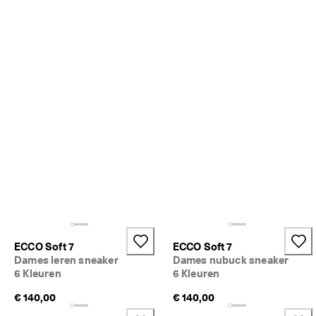
n 
1
3
5
.
0
0
0 
g
e
v
e
r
i
f
i
e
e
r
ECCO Soft 7
ECCO Soft 7
d
Dames leren sneaker
Dames nubuck sneaker
e 
6 Kleuren
6 Kleuren
b
e
€ 140,00
€ 140,00
o
o