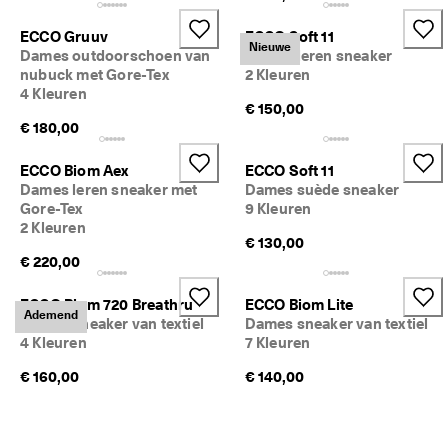
ECCO Gruuv
ECCO Soft 11
Nieuwe
Dames outdoorschoen van
Dames leren sneaker
nubuck met Gore-Tex
2 Kleuren
4 Kleuren
€ 150,00
€ 180,00
ECCO Biom Aex
ECCO Soft 11
Dames leren sneaker met
Dames suède sneaker
Gore-Tex
9 Kleuren
2 Kleuren
€ 130,00
€ 220,00
ECCO Biom 720 Breathru
ECCO Biom Lite
Ademend
Dames sneaker van textiel
Dames sneaker van textiel
4 Kleuren
7 Kleuren
€ 160,00
€ 140,00