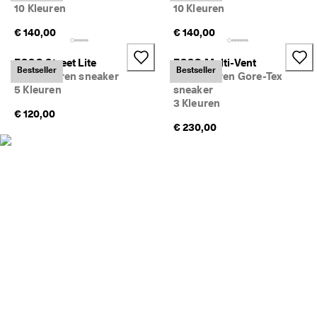
10 Kleuren
10 Kleuren
n
g
€ 140,00
€ 140,00
: 
S
h
ECCO Street Lite
ECCO Multi-Vent
Bestseller
Bestseller
o
Dames leren sneaker
Dames leren Gore-Tex
p 
5 Kleuren
sneaker
n
3 Kleuren
u
€ 120,00
€ 230,00
★
★
★
★
★ 
4
,
3 
· 
M
e
e
r 
d
a