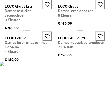
j
Sale
ECCO Gruuv Lite
ECCO Gruuv
k
Dames textielen
Dames leren sneaker
e 
veterschoen
8 Kleuren
r
Verkennen
e
3 Kleuren
€ 160,00
t
€ 100,00
ECCO.kollektive
o
u
r
ECCO Gruuv
ECCO Gruuv Lite
n
Dames leren sneaker met
Dames nubuck veterschoen
Mijn account
e
Gore-Tex
7 Kleuren
r
Winkels
4 Kleuren
e
€ 120,00
n
€ 180,00
D
Word lid van ECCO en profiteer van beloningen, exclusieve
e 
productreleases, evenementen en nog veel meer.
s
a
Account maken
Inloggen
l
e 
i
s 
b
e