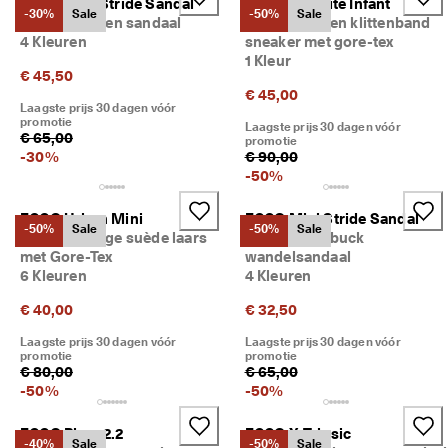
ECCO Mini Stride Sandal
ECCO Sp.1 Lite Infant
n
-30%
Sale
-50%
Sale
Kinderen leren sandaal
Kinderen leren klittenband
g
4 Kleuren
sneaker met gore-tex
: 
1 Kleur
S
€ 45,50
h
€ 45,00
o
Laagste prijs 30 dagen vóór
p 
promotie
Laagste prijs 30 dagen vóór
€ 65,00
n
promotie
u
-
30
%
€ 90,00
-
50
%
★
★
ECCO Urban Mini
ECCO Mini Stride Sandal
★
-50%
Sale
-50%
Sale
Kinderen hoge suède laars
Kinderen nubuck
★
met Gore-Tex
wandelsandaal
★ 
6 Kleuren
4 Kleuren
4
,
€ 40,00
€ 32,50
3 
· 
Laagste prijs 30 dagen vóór
Laagste prijs 30 dagen vóór
M
promotie
promotie
e
€ 80,00
€ 65,00
e
-
50
%
-
50
%
r 
d
ECCO Biom 2.2
ECCO X-Trinsic
a
-40%
Sale
-50%
Sale