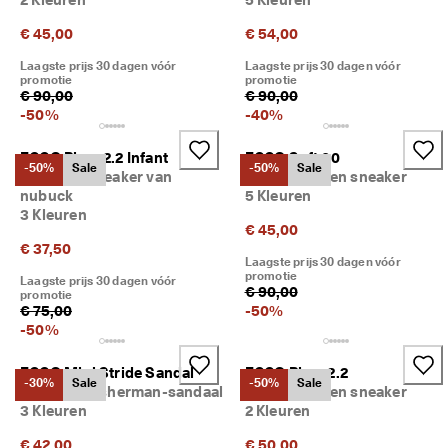
€ 45,00
€ 54,00
Laagste prijs 30 dagen vóór
Laagste prijs 30 dagen vóór
promotie
promotie
€ 90,00
€ 90,00
-
50
%
-
40
%
ECCO Biom 2.2 Infant
ECCO Soft 60
-50%
Sale
-50%
Sale
Kinderen sneaker van
Kinderen leren sneaker
nubuck
5 Kleuren
3 Kleuren
€ 45,00
€ 37,50
Laagste prijs 30 dagen vóór
promotie
Laagste prijs 30 dagen vóór
€ 90,00
promotie
€ 75,00
-
50
%
-
50
%
ECCO Mini Stride Sandal
ECCO Biom 2.2
-30%
Sale
-50%
Sale
Kinderen Fisherman-sandaal
Kinderen leren sneaker
3 Kleuren
2 Kleuren
€ 42,00
€ 50,00