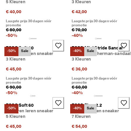
5 Kleuren
3 Kleuren
r
d
€ 40,00
€ 42,00
e
l
Laagste prijs 30 dagen vóór
Laagste prijs 30 dagen vóór
i
promotie
promotie
€ 80,00
€ 70,00
n
-
50
%
-
40
%
g
e
n
ECCO Soft 60
ECCO Mini Stride Sandal
-50%
Sale
-40%
Sale
Kinderen leren sneaker
Kinderen Fisherman-sandaal
🤝 
3 Kleuren
3 Kleuren
W
o
€ 45,00
€ 36,00
r
d 
Laagste prijs 30 dagen vóór
Laagste prijs 30 dagen vóór
li
promotie
promotie
€ 90,00
€ 60,00
d 
v
-
50
%
-
40
%
a
n 
ECCO Soft 60
ECCO Biom 2.2
E
-50%
-40%
Sale
Kinderen leren sneaker
Kinderen leren sneaker
C
5 Kleuren
7 Kleuren
C
O 
€ 45,00
€ 54,00
C