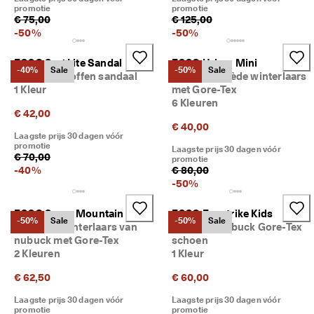
promotie
promotie
€ 75,00
€ 125,00
-
50
%
-
50
%
ECCO Sp.1 Lite Sandal
ECCO Urban Mini
-40%
Sale
-50%
Sale
Kinderen stoffen sandaal
Kinderen suède winterlaars
1 Kleur
met Gore-Tex
6 Kleuren
€ 42,00
€ 40,00
Laagste prijs 30 dagen vóór
promotie
Laagste prijs 30 dagen vóór
€ 70,00
promotie
-
40
%
€ 80,00
-
50
%
ECCO Snow Mountain
ECCO Exostrike Kids
-50%
Sale
-50%
Sale
Kinderen winterlaars van
Kinderen nubuck Gore-Tex
nubuck met Gore-Tex
schoen
2 Kleuren
1 Kleur
€ 62,50
€ 60,00
Laagste prijs 30 dagen vóór
Laagste prijs 30 dagen vóór
promotie
promotie