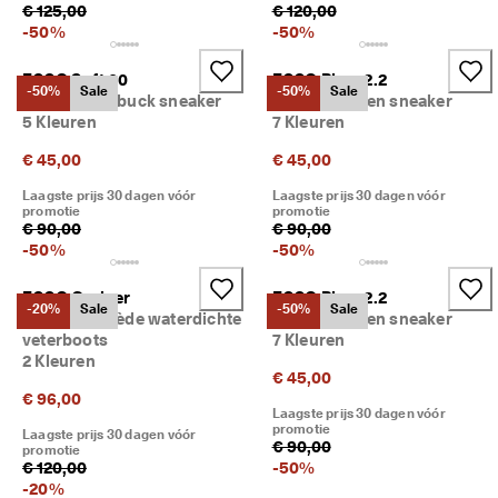
€ 125,00
€ 120,00
-
50
%
-
50
%
ECCO Soft 60
ECCO Biom 2.2
-50%
Sale
-50%
Sale
Kinderen nubuck sneaker
Kinderen leren sneaker
5 Kleuren
7 Kleuren
€ 45,00
€ 45,00
Laagste prijs 30 dagen vóór
Laagste prijs 30 dagen vóór
promotie
promotie
€ 90,00
€ 90,00
-
50
%
-
50
%
ECCO Grainer
ECCO Biom 2.2
-20%
Sale
-50%
Sale
Kinderen suède waterdichte
Kinderen leren sneaker
veterboots
7 Kleuren
2 Kleuren
€ 45,00
€ 96,00
Laagste prijs 30 dagen vóór
promotie
Laagste prijs 30 dagen vóór
€ 90,00
promotie
€ 120,00
-
50
%
-
20
%