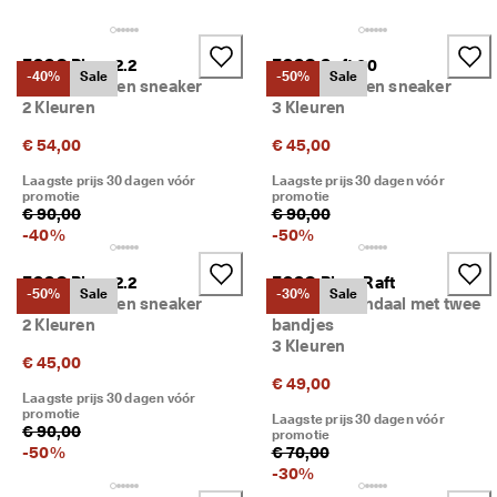
j
Sale
k
e 
ECCO Biom 2.2
ECCO Soft 60
r
Verkennen
-40%
Sale
-50%
Sale
Kinderen leren sneaker
Kinderen leren sneaker
e
2 Kleuren
3 Kleuren
t
ECCO.kollektive
o
€ 54,00
€ 45,00
u
r
Laagste prijs 30 dagen vóór
Laagste prijs 30 dagen vóór
n
promotie
promotie
Mijn account
e
€ 90,00
€ 90,00
r
-
40
%
-
50
%
Winkels
e
n
ECCO Biom 2.2
ECCO Biom Raft
-50%
Sale
-30%
Sale
Kinderen leren sneaker
Kinderen sandaal met twee
D
Word lid van ECCO en profiteer van beloningen, exclusieve
2 Kleuren
bandjes
e 
productreleases, evenementen en nog veel meer.
3 Kleuren
s
€ 45,00
a
Account maken
Inloggen
€ 49,00
l
Laagste prijs 30 dagen vóór
e 
promotie
Laagste prijs 30 dagen vóór
i
€ 90,00
promotie
s 
-
50
%
€ 70,00
b
-
30
%
e