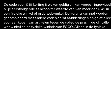
De code voor € 10 korting 8 weken geldig en kan worden ingewisse
bij je eerstvolgende aankoop ter waarde van van meer dan € 49 in
een fysieke winkel of in de webwinkel. De korting kan niet worden
gecombineerd met andere codes en/of aanbiedingen en geldt alle
voor aankopen van artikelen tegen de volledige prijs in de officiële
webwinkel en de fysieke winkels van ECCO. Alleen in de fysieke
ECCO Outlet-winkels geldt de voucher ook voor afgeprijsde artikel
De code is uitsluitend bestemd voor persoonlijk gebruik en kan niet
worden doorgegeven of gepubliceerd. De korting geldt alleen voor
artikelen, dus niet voor cadeaubonnen, en kan niet worden
ingewisseld voor contant geld. De voucher kan maar één keer
worden gebruikt.
Als je een vraag hebt over de
maat, pasvorm, het model of je
bestelling, neem dan contact
met ons op.
Bel ons: +31 20 26 22 080