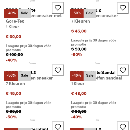
ECCO Sp.1 Lite
ECCO Biom 2.2
-40%
Sale
-50%
Sale
Kinderen leren sneaker met
Kinderen leren sneaker
Gore-Tex
7 Kleuren
1 Kleur
€ 45,00
€ 60,00
Laagste prijs 30 dagen vóór
promotie
Laagste prijs 30 dagen vóór
€ 90,00
promotie
€ 100,00
-
50
%
-
40
%
ECCO Biom 2.2
ECCO Sp.1 Lite Sandal
-50%
Sale
-40%
Sale
Kinderen leren sneaker
Kinderen stoffen sandaal
7 Kleuren
1 Kleur
€ 45,00
€ 48,00
Laagste prijs 30 dagen vóór
Laagste prijs 30 dagen vóór
promotie
promotie
€ 90,00
€ 80,00
-
50
%
-
40
%
ECCO Sp.1 Lite Infant
ECCO Biom 2.2