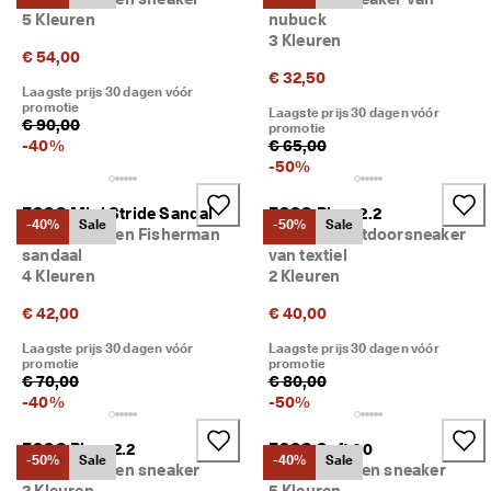
5 Kleuren
nubuck
3 Kleuren
€ 54,00
€ 32,50
Laagste prijs 30 dagen vóór
promotie
Laagste prijs 30 dagen vóór
€ 90,00
promotie
-
40
%
€ 65,00
-
50
%
ECCO Mini Stride Sandal
ECCO Biom 2.2
-40%
Sale
-50%
Sale
Kinderen leren Fisherman
Kinderen outdoorsneaker
sandaal
van textiel
4 Kleuren
2 Kleuren
€ 42,00
€ 40,00
Laagste prijs 30 dagen vóór
Laagste prijs 30 dagen vóór
promotie
promotie
€ 70,00
€ 80,00
-
40
%
-
50
%
ECCO Biom 2.2
ECCO Soft 60
-50%
Sale
-40%
Sale
Kinderen leren sneaker
Kinderen leren sneaker
2 Kleuren
5 Kleuren