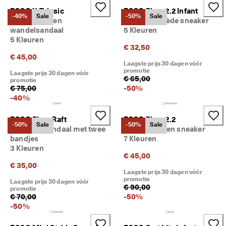
g
ECCO X-Trinsic
ECCO Biom 2.2 Infant
o
-40%
Sale
-50%
Sale
Kinderen leren
Kinderen suède sneaker
n
wandelsandaal
5 Kleuren
n
5 Kleuren
e
€ 32,50
n
€ 45,00
. 
Laagste prijs 30 dagen vóór
O
promotie
Laagste prijs 30 dagen vóór
n
€ 65,00
promotie
t
€ 75,00
-
50
%
v
-
40
%
a
n
ECCO Biom Raft
ECCO Biom 2.2
g 
-50%
Sale
-50%
Sale
Kinderen sandaal met twee
Kinderen leren sneaker
t
bandjes
7 Kleuren
o
3 Kleuren
t 
€ 45,00
5
€ 35,00
0
Laagste prijs 30 dagen vóór
% 
promotie
Laagste prijs 30 dagen vóór
k
€ 90,00
promotie
o
€ 70,00
-
50
%
r
-
50
%
t
i