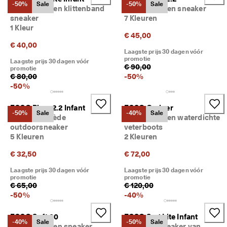
-50%
Sale
-50%
Sale
Kinderen leren klittenband
Kinderen leren sneaker
sneaker
7 Kleuren
1 Kleur
€ 45,00
€ 40,00
Laagste prijs 30 dagen vóór
promotie
Laagste prijs 30 dagen vóór
€ 90,00
promotie
€ 80,00
-
50
%
-
50
%
ECCO Biom 2.2 Infant
ECCO Grainer
-50%
Sale
-40%
Sale
Kinderen suède
Kinderen leren waterdichte
outdoorsneaker
veterboots
5 Kleuren
2 Kleuren
€ 32,50
€ 72,00
Laagste prijs 30 dagen vóór
Laagste prijs 30 dagen vóór
promotie
promotie
€ 65,00
€ 120,00
-
50
%
-
40
%
ECCO Soft 60
ECCO Sp.1 Lite Infant
-40%
Sale
-50%
Sale
Kinderen leren sneaker
Kinderen sneaker van