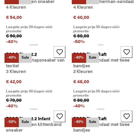
Kinderen leren sneaker
Kinderen Fisherman-sandaal
n 
4 Kleuren
4 Kleuren
1
3
€ 54,00
€ 40,00
5
.
Laagste prijs 30 dagen vóór
Laagste prijs 30 dagen vóór
0
promotie
promotie
0
€ 90,00
€ 80,00
0 
-
40
%
-
50
%
g
e
ECCO Biom 2.2
ECCO Biom Raft
v
-40%
Sale
-40%
Sale
Kinderen instapsneaker van
Kinderen sandaal met twee
e
textiel
bandjes
r
3 Kleuren
2 Kleuren
i
f
€ 42,00
€ 48,00
i
e
Laagste prijs 30 dagen vóór
Laagste prijs 30 dagen vóór
e
promotie
promotie
€ 70,00
€ 80,00
r
d
-
40
%
-
40
%
e 
b
ECCO Biom 2.2 Infant
ECCO Biom Raft
e
-50%
Sale
-40%
Sale
Kinderen leren klittenband
Kinderen sandaal met twee
o
sneaker
bandjes
o