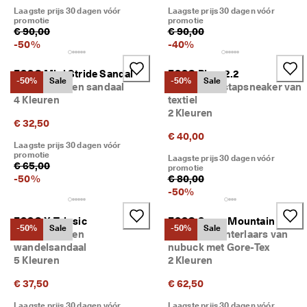
lu
Laagste prijs 30 dagen vóór
Laagste prijs 30 dagen vóór
b 
promotie
promotie
€ 90,00
€ 90,00
e
-
50
%
-
40
%
n 
kr
ij
ECCO Mini Stride Sandal
ECCO Biom 2.2
-50%
Sale
-50%
Sale
g 
Kinderen leren sandaal
Kinderen instapsneaker van
b
4 Kleuren
textiel
el
2 Kleuren
o
€ 32,50
ni
€ 40,00
n
Laagste prijs 30 dagen vóór
promotie
g
Laagste prijs 30 dagen vóór
€ 65,00
promotie
e
-
50
%
€ 80,00
n 
-
50
%
& 
k
o
ECCO X-Trinsic
ECCO Snow Mountain
-50%
Sale
-50%
Sale
rt
Kinderen leren
Kinderen winterlaars van
in
wandelsandaal
nubuck met Gore-Tex
g
5 Kleuren
2 Kleuren
e
n
€ 37,50
€ 62,50
Laagste prijs 30 dagen vóór
Laagste prijs 30 dagen vóór