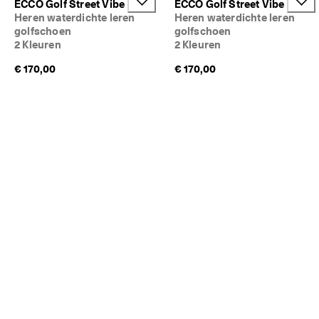
ECCO Golf Street Vibe
ECCO Golf Street Vibe
n
Heren waterdichte leren
Heren waterdichte leren
g
golfschoen
golfschoen
: 
2 Kleuren
2 Kleuren
S
h
€ 170,00
€ 170,00
o
p 
n
u
★
★
★
★
★ 
4
,
3 
· 
M
e
e
r 
d
a