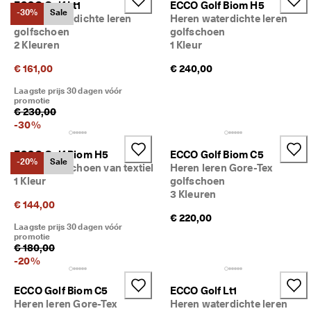
ECCO Golf Lt1
ECCO Golf Biom H5
j
Sale
-30%
Sale
Heren waterdichte leren
Heren waterdichte leren
k
golfschoen
golfschoen
e 
2 Kleuren
1 Kleur
r
Verkennen
e
€ 161,00
€ 240,00
t
ECCO.kollektive
o
Laagste prijs 30 dagen vóór
u
promotie
r
€ 230,00
n
-
30
%
Mijn account
e
r
Winkels
ECCO Golf Biom H5
ECCO Golf Biom C5
e
-20%
Sale
Heren golfschoen van textiel
Heren leren Gore-Tex
n
1 Kleur
golfschoen
D
3 Kleuren
Word lid van ECCO en profiteer van beloningen, exclusieve
€ 144,00
e 
productreleases, evenementen en nog veel meer.
€ 220,00
s
Laagste prijs 30 dagen vóór
a
Account maken
Inloggen
promotie
l
€ 180,00
e 
-
20
%
i
s 
ECCO Golf Biom C5
ECCO Golf Lt1
b
Heren leren Gore-Tex
Heren waterdichte leren
e