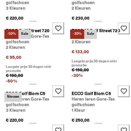
golfschoen
golfschoen
g
3 Kleuren
2 Kleuren
o
n
€ 220,00
€ 230,00
n
e
n
ECCO Golf Street 720
ECCO M Golf Street 720
-50%
Sale
-30%
Sale
. 
Heren leren Gore-Tex
Hybrid
O
golfschoen
2 Kleuren
n
2 Kleuren
t
€ 133,00
v
€ 95,00
a
Laagste prijs 30 dagen vóór
promotie
n
Laagste prijs 30 dagen vóór
€ 190,00
promotie
g 
€ 190,00
-
30
%
t
-
50
%
o
t 
5
ECCO Golf Biom C5
ECCO Golf Biom C5
Nieuwe
0
Heren leren Gore-Tex
Heren leren Gore-Tex
% 
golfschoen
golfschoen
k
3 Kleuren
1 Kleur
o
r
€ 220,00
€ 250,00
t
i