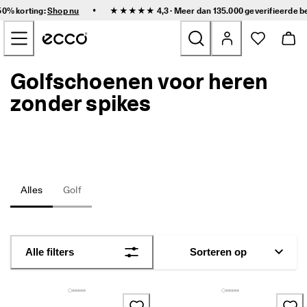
S
•
50% korting:
Shop nu
★★★★★ 4,3 · Meer dan 135.000 geverifieerde
b
n
Doorgaan naar inhoud van hoofdpagina
e
l
l
e 
Golfschoenen voor heren
Nieuw
l
e
zonder spikes
v
Dames
e
r
i
Heren
n
g 
e
Kinderen
Alles
Golf
n 
g
e
Outdoor
m
a
Golf
Alle filters
Sorteren op
k
k
e
Tassen & Accessoires
l
i