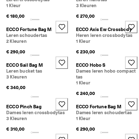
n 
1 Kleur
3 Kleuren
1
3
€ 180,00
€ 270,00
5
.
ECCO Fortune Bag M
ECCO Axis Ew Crossbody
0
Leren schoudertas
Heren leren crossbodytas
0
2 Kleuren
1 Kleur
0 
g
€ 290,00
€ 230,00
e
v
e
ECCO Sail Bag M
ECCO Hobo S
r
Leren bucket tas
Dames leren hobo compact
i
3 Kleuren
tas
f
1 Kleur
i
€ 340,00
e
€ 240,00
e
r
ECCO Pinch Bag
ECCO Fortune Bag M
d
Dames leren crossbodytas
Dames leren schoudertas
e 
3 Kleuren
1 Kleur
b
e
€ 310,00
€ 290,00
o
o