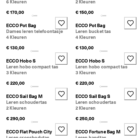
6 Kleuren
2 Kleuren
n
g
€ 170,00
€ 150,00
: 
S
ECCO Pot Bag
ECCO Pot Bag
h
Dames leren telefoontasje
Leren bucket tas
o
p 
4 Kleuren
4 Kleuren
n
€ 130,00
€ 130,00
u
★
ECCO Hobo S
ECCO Hobo S
★
Leren hobo compact tas
Leren hobo compact tas
★
3 Kleuren
3 Kleuren
★
★ 
€ 220,00
€ 220,00
4
,
ECCO Sail Bag M
ECCO Sail Bag S
3 
Leren schoudertas
Leren schoudertas
· 
2 Kleuren
2 Kleuren
M
e
€ 290,00
€ 250,00
e
r 
d
ECCO Flat Pouch City
ECCO Fortune Bag M
a
Leren crossbodytas
Leren handtas