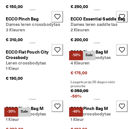
€ 150,00
€ 290,00
ECCO Pinch Bag
ECCO Essential Saddle Bag
Dames leren crossbodytas
Dames leren saddle tas
3 Kleuren
2 Kleuren
€ 310,00
€ 200,00
ECCO Flat Pouch City
ECCO Pinch Bag M
-50%
Sale
Crossbody
Leren crossbodytas
Leren crossbodytas
4 Kleuren
1 Kleur
€ 175,00
€ 190,00
Laagste prijs 30 dagen vóór
promotie
€ 350,00
-
50
%
ECCO Pinch Bag M
ECCO Pinch Bag M
-30%
Sale
-40%
Leren crossbodytas
Leren crossbodytas
1 Kleur
1 Kleur