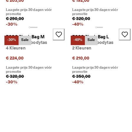
€ 203,00
€ 192,00
Laagste prijs 30 dagen vóór
Laagste prijs 30 dagen vóór
promotie
promotie
€ 290,00
€ 320,00
-
30
%
-
40
%
ECCO Pinch Bag M
ECCO Pinch Bag L
-30%
Sale
-40%
Sale
Leren crossbodytas
Leren crossbodytas
4 Kleuren
2 Kleuren
€ 224,00
€ 210,00
Laagste prijs 30 dagen vóór
Laagste prijs 30 dagen vóór
promotie
promotie
€ 320,00
€ 350,00
-
30
%
-
40
%