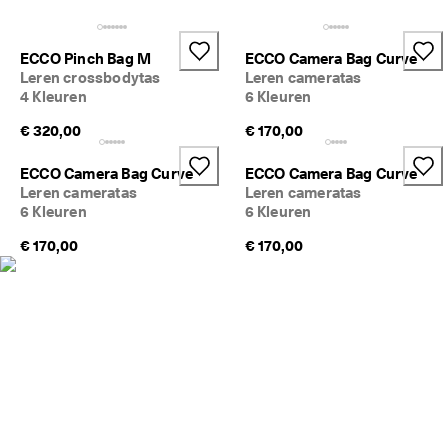
j
Sale
k
e 
ECCO Pinch Bag M
ECCO Camera Bag Curve
r
Verkennen
Leren crossbodytas
Leren cameratas
e
4 Kleuren
6 Kleuren
t
ECCO.kollektive
o
€ 320,00
€ 170,00
u
r
n
ECCO Camera Bag Curve
ECCO Camera Bag Curve
Mijn account
e
Leren cameratas
Leren cameratas
r
6 Kleuren
6 Kleuren
Winkels
e
n
€ 170,00
€ 170,00
D
Word lid van ECCO en profiteer van beloningen, exclusieve
e 
productreleases, evenementen en nog veel meer.
s
a
Account maken
Inloggen
l
e 
i
s 
b
e