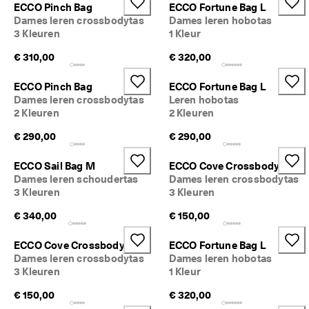
ECCO Pinch Bag
ECCO Fortune Bag L
r
Dames leren crossbodytas
Dames leren hobotas
d
3 Kleuren
1 Kleur
e
l
€ 310,00
€ 320,00
i
n
g
ECCO Pinch Bag
ECCO Fortune Bag L
e
Dames leren crossbodytas
Leren hobotas
n
2 Kleuren
2 Kleuren
🤝 
€ 290,00
€ 290,00
W
o
ECCO Sail Bag M
ECCO Cove Crossbody
r
Dames leren schoudertas
Dames leren crossbodytas
d 
3 Kleuren
3 Kleuren
li
d 
€ 340,00
€ 150,00
v
a
n 
ECCO Cove Crossbody
ECCO Fortune Bag L
E
Dames leren crossbodytas
Dames leren hobotas
C
3 Kleuren
1 Kleur
C
O 
€ 150,00
€ 320,00
C