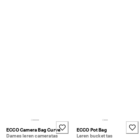
g
o
n
n
e
n
. 
O
n
t
v
a
n
g 
t
o
t 
5
0
% 
k
o
r
ECCO Camera Bag Curve
ECCO Pot Bag
t
Dames leren cameratas
Leren bucket tas
i