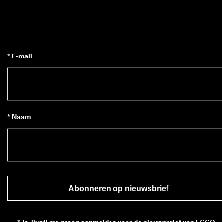
* E-mail
* Naam
Abonneren op nieuwsbrief
*
Ja, ik wil me graag aanmelden voor de nieuwsbrief van ECCO.