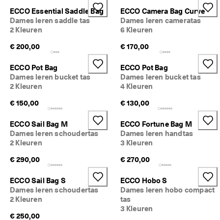
lu
ECCO Essential Saddle Bag
ECCO Camera Bag Curve
b 
Dames leren saddle tas
Dames leren cameratas
e
2 Kleuren
6 Kleuren
n 
kr
€ 200,00
€ 170,00
ij
g 
ECCO Pot Bag
ECCO Pot Bag
b
el
Dames leren bucket tas
Dames leren bucket tas
o
2 Kleuren
4 Kleuren
ni
€ 150,00
€ 130,00
n
g
e
ECCO Sail Bag M
ECCO Fortune Bag M
n 
Dames leren schoudertas
Dames leren handtas
& 
2 Kleuren
3 Kleuren
k
o
€ 290,00
€ 270,00
rt
in
ECCO Sail Bag S
ECCO Hobo S
g
Dames leren schoudertas
Dames leren hobo compact
e
2 Kleuren
tas
n
3 Kleuren
€ 250,00