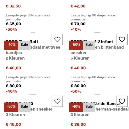
r
€ 32,50
€ 42,00
d
e
Laagste prijs 30 dagen vóór
Laagste prijs 30 dagen vóór
l
promotie
promotie
€ 65,00
€ 70,00
i
-
50
%
-
40
%
n
g
e
ECCO Biom Raft
ECCO Biom 2.2 Infant
-40%
Sale
-50%
Sale
n
Kinderen sandaal met twee
Kinderen leren klittenband
bandjes
sneaker
🤝 
2 Kleuren
5 Kleuren
W
o
€ 48,00
€ 40,00
r
d 
Laagste prijs 30 dagen vóór
Laagste prijs 30 dagen vóór
li
promotie
promotie
€ 80,00
€ 80,00
d 
v
-
40
%
-
50
%
a
n 
ECCO Soft 60
ECCO Mini Stride Sandal
E
-50%
Sale
-40%
Sale
Kinderen leren sneaker
Kinderen Fisherman-sandaal
C
3 Kleuren
3 Kleuren
C
O 
€ 45,00
€ 36,00
C