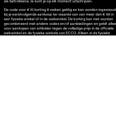
als betrokkene. Je kunt je op elk moment uitschrijven.
De code voor € 10 korting 8 weken geldig en kan worden ingewisse
bij je eerstvolgende aankoop ter waarde van van meer dan € 49 in
een fysieke winkel of in de webwinkel. De korting kan niet worden
gecombineerd met andere codes en/of aanbiedingen en geldt alle
voor aankopen van artikelen tegen de volledige prijs in de officiële
webwinkel en de fysieke winkels van ECCO. Alleen in de fysieke
ECCO Outlet-winkels geldt de voucher ook voor afgeprijsde artikel
De code is uitsluitend bestemd voor persoonlijk gebruik en kan niet
worden doorgegeven of gepubliceerd. De korting geldt alleen voor
artikelen, dus niet voor cadeaubonnen, en kan niet worden
ingewisseld voor contant geld. De voucher kan maar één keer
worden gebruikt.
Als je een vraag hebt over de
maat, pasvorm, het model of je
bestelling, neem dan contact
met ons op.
Bel ons: +31 20 26 22 080