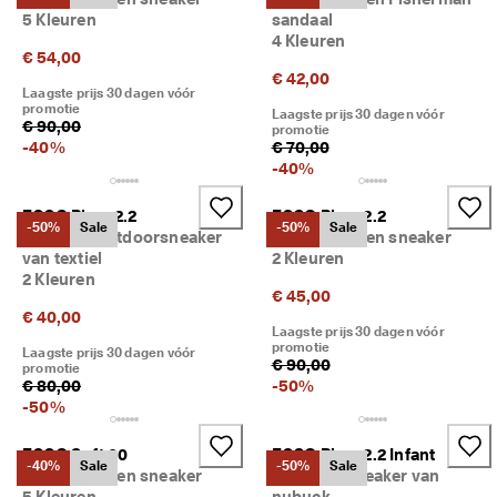
5 Kleuren
sandaal
4 Kleuren
€ 54,00
€ 42,00
Laagste prijs 30 dagen vóór
promotie
Laagste prijs 30 dagen vóór
€ 90,00
promotie
-
40
%
€ 70,00
-
40
%
ECCO Biom 2.2
ECCO Biom 2.2
-50%
Sale
-50%
Sale
Kinderen outdoorsneaker
Kinderen leren sneaker
van textiel
2 Kleuren
2 Kleuren
€ 45,00
€ 40,00
Laagste prijs 30 dagen vóór
promotie
Laagste prijs 30 dagen vóór
€ 90,00
promotie
€ 80,00
-
50
%
-
50
%
ECCO Soft 60
ECCO Biom 2.2 Infant
-40%
Sale
-50%
Sale
Kinderen leren sneaker
Kinderen sneaker van
5 Kleuren
nubuck