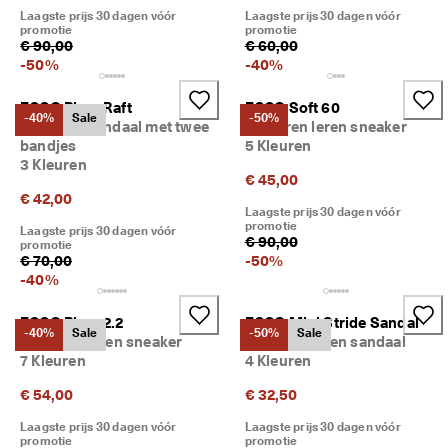
lu
Laagste prijs 30 dagen vóór
Laagste prijs 30 dagen vóór
b 
promotie
promotie
€ 90,00
€ 60,00
e
-
50
%
-
40
%
n 
kr
ij
ECCO Biom Raft
ECCO Soft 60
-40%
Sale
-50%
g 
Kinderen sandaal met twee
Kinderen leren sneaker
b
bandjes
5 Kleuren
el
3 Kleuren
o
€ 45,00
ni
€ 42,00
n
Laagste prijs 30 dagen vóór
promotie
g
Laagste prijs 30 dagen vóór
€ 90,00
promotie
e
€ 70,00
-
50
%
n 
-
40
%
& 
k
o
ECCO Biom 2.2
ECCO Mini Stride Sandal
-40%
Sale
-50%
Sale
rt
Kinderen leren sneaker
Kinderen leren sandaal
in
7 Kleuren
4 Kleuren
g
e
€ 54,00
€ 32,50
n
Laagste prijs 30 dagen vóór
Laagste prijs 30 dagen vóór
promotie
promotie