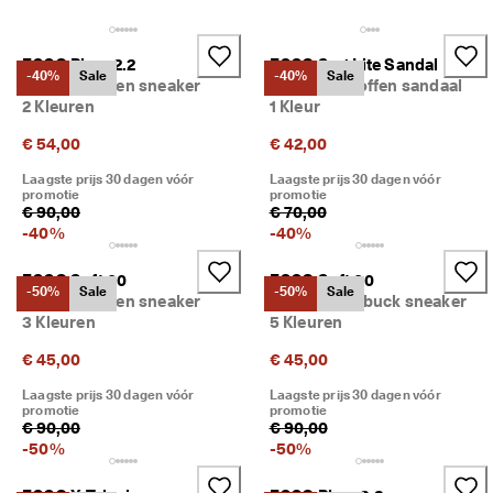
j
Sale
k
e 
ECCO Biom 2.2
ECCO Sp.1 Lite Sandal
r
Verkennen
-40%
Sale
-40%
Sale
Kinderen leren sneaker
Kinderen stoffen sandaal
e
2 Kleuren
1 Kleur
t
ECCO.kollektive
o
€ 54,00
€ 42,00
u
r
Laagste prijs 30 dagen vóór
Laagste prijs 30 dagen vóór
n
promotie
promotie
Mijn account
e
€ 90,00
€ 70,00
r
-
40
%
-
40
%
Winkels
e
n
ECCO Soft 60
ECCO Soft 60
-50%
Sale
-50%
Sale
Kinderen leren sneaker
Kinderen nubuck sneaker
D
Word lid van ECCO en profiteer van beloningen, exclusieve
3 Kleuren
5 Kleuren
e 
productreleases, evenementen en nog veel meer.
s
€ 45,00
€ 45,00
a
Account maken
Inloggen
l
Laagste prijs 30 dagen vóór
Laagste prijs 30 dagen vóór
e 
promotie
promotie
i
€ 90,00
€ 90,00
s 
-
50
%
-
50
%
b
e