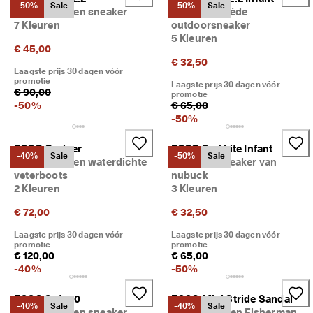
-50%
Sale
-50%
Sale
Kinderen leren sneaker
Kinderen suède
7 Kleuren
outdoorsneaker
5 Kleuren
€ 45,00
€ 32,50
Laagste prijs 30 dagen vóór
promotie
Laagste prijs 30 dagen vóór
€ 90,00
promotie
-
50
%
€ 65,00
-
50
%
ECCO Grainer
ECCO Sp.1 Lite Infant
-40%
Sale
-50%
Sale
Kinderen leren waterdichte
Kinderen sneaker van
veterboots
nubuck
2 Kleuren
3 Kleuren
€ 72,00
€ 32,50
Laagste prijs 30 dagen vóór
Laagste prijs 30 dagen vóór
promotie
promotie
€ 120,00
€ 65,00
-
40
%
-
50
%
ECCO Soft 60
ECCO Mini Stride Sandal
-40%
Sale
-40%
Sale
Kinderen leren sneaker
Kinderen leren Fisherman