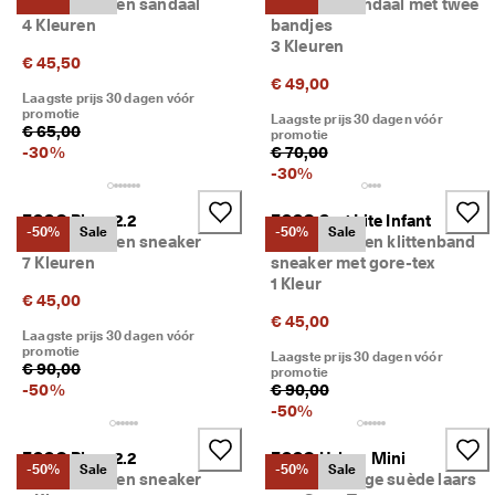
Kinderen leren sandaal
Kinderen sandaal met twee
n
4 Kleuren
bandjes
g
3 Kleuren
: 
€ 45,50
S
€ 49,00
h
Laagste prijs 30 dagen vóór
o
promotie
Laagste prijs 30 dagen vóór
€ 65,00
p 
promotie
-
30
%
€ 70,00
n
u
-
30
%
★
ECCO Biom 2.2
ECCO Sp.1 Lite Infant
★
-50%
Sale
-50%
Sale
Kinderen leren sneaker
Kinderen leren klittenband
★
7 Kleuren
sneaker met gore-tex
★
1 Kleur
★ 
€ 45,00
4
€ 45,00
,
Laagste prijs 30 dagen vóór
3 
promotie
Laagste prijs 30 dagen vóór
· 
€ 90,00
promotie
M
-
50
%
€ 90,00
e
-
50
%
e
r 
ECCO Biom 2.2
ECCO Urban Mini
d
-50%
Sale
-50%
Sale
Kinderen leren sneaker
Kinderen hoge suède laars
a