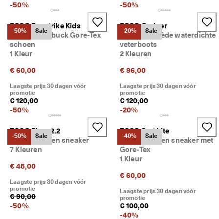
-
50
%
-
50
%
ECCO Exostrike Kids
ECCO Grainer
-50%
Sale
-20%
Sale
Kinderen nubuck Gore-Tex
Kinderen suède waterdichte
schoen
veterboots
1 Kleur
2 Kleuren
€ 60,00
€ 96,00
Laagste prijs 30 dagen vóór
Laagste prijs 30 dagen vóór
promotie
promotie
€ 120,00
€ 120,00
-
50
%
-
20
%
ECCO Biom 2.2
ECCO Sp.1 Lite
-50%
Sale
-40%
Sale
Kinderen leren sneaker
Kinderen leren sneaker met
7 Kleuren
Gore-Tex
1 Kleur
€ 45,00
€ 60,00
Laagste prijs 30 dagen vóór
promotie
Laagste prijs 30 dagen vóór
€ 90,00
promotie
-
50
%
€ 100,00
-
40
%