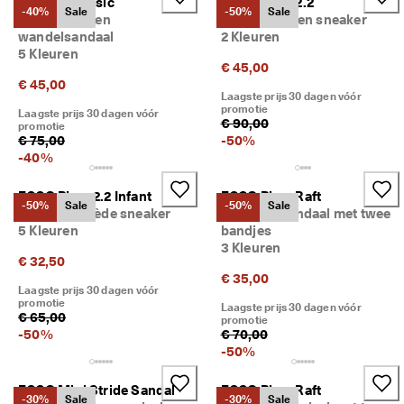
ECCO X-Trinsic
ECCO Biom 2.2
g
-40%
Sale
-50%
Sale
Kinderen leren
Kinderen leren sneaker
o
wandelsandaal
2 Kleuren
n
5 Kleuren
n
€ 45,00
e
€ 45,00
n
Laagste prijs 30 dagen vóór
. 
promotie
Laagste prijs 30 dagen vóór
O
€ 90,00
promotie
n
€ 75,00
-
50
%
t
-
40
%
v
a
ECCO Biom 2.2 Infant
ECCO Biom Raft
n
-50%
Sale
-50%
Sale
Kinderen suède sneaker
Kinderen sandaal met twee
g 
5 Kleuren
bandjes
t
3 Kleuren
o
€ 32,50
t 
€ 35,00
5
Laagste prijs 30 dagen vóór
0
promotie
Laagste prijs 30 dagen vóór
€ 65,00
% 
promotie
k
-
50
%
€ 70,00
o
-
50
%
r
t
ECCO Mini Stride Sandal
ECCO Biom Raft
i
-30%
Sale
-30%
Sale