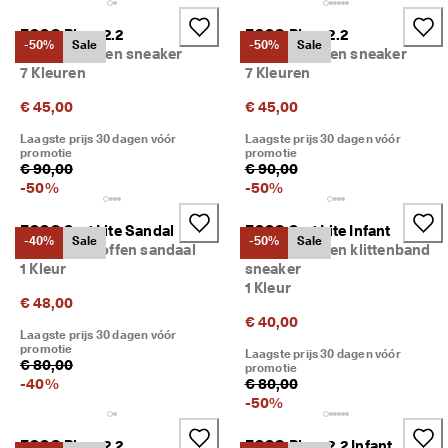
ECCO Biom 2.2
ECCO Biom 2.2
-50%
Sale
-50%
Sale
Kinderen leren sneaker
Kinderen leren sneaker
7 Kleuren
7 Kleuren
€ 45,00
€ 45,00
Laagste prijs 30 dagen vóór
Laagste prijs 30 dagen vóór
promotie
promotie
€ 90,00
€ 90,00
-
50
%
-
50
%
ECCO Sp.1 Lite Sandal
ECCO Sp.1 Lite Infant
-40%
Sale
-50%
Sale
Kinderen stoffen sandaal
Kinderen leren klittenband
1 Kleur
sneaker
1 Kleur
€ 48,00
€ 40,00
Laagste prijs 30 dagen vóór
promotie
Laagste prijs 30 dagen vóór
€ 80,00
promotie
-
40
%
€ 80,00
-
50
%
ECCO Biom 2.2
ECCO Biom 2.2 Infant