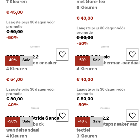
7 Kleuren
met Gore-Tex
n 
6 Kleuren
1
€ 45,00
3
€ 40,00
5
Laagste prijs 30 dagen vóór
.
promotie
Laagste prijs 30 dagen vóór
€ 90,00
0
promotie
0
-
50
%
€ 80,00
0 
-
50
%
g
e
ECCO Biom 2.2
ECCO X-Trinsic
v
-40%
Sale
-50%
Sale
Kinderen leren sneaker
Kinderen Fisherman-sandaal
e
4 Kleuren
4 Kleuren
r
i
€ 54,00
€ 40,00
f
i
Laagste prijs 30 dagen vóór
Laagste prijs 30 dagen vóór
e
promotie
promotie
€ 90,00
€ 80,00
e
-
40
%
-
50
%
r
d
e 
ECCO Mini Stride Sandal
ECCO Biom 2.2
-50%
Sale
-40%
Sale
b
Kinderen nubuck
Kinderen instapsneaker van
e
wandelsandaal
textiel
o
4 Kleuren
3 Kleuren
o