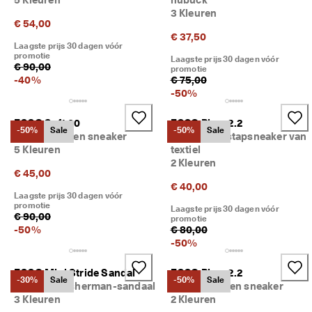
3 Kleuren
€ 54,00
€ 37,50
Laagste prijs 30 dagen vóór
promotie
Laagste prijs 30 dagen vóór
€ 90,00
promotie
-
40
%
€ 75,00
-
50
%
ECCO Soft 60
ECCO Biom 2.2
-50%
Sale
-50%
Sale
Kinderen leren sneaker
Kinderen instapsneaker van
5 Kleuren
textiel
2 Kleuren
€ 45,00
€ 40,00
Laagste prijs 30 dagen vóór
promotie
Laagste prijs 30 dagen vóór
€ 90,00
promotie
-
50
%
€ 80,00
-
50
%
ECCO Mini Stride Sandal
ECCO Biom 2.2
-30%
Sale
-50%
Sale
Kinderen Fisherman-sandaal
Kinderen leren sneaker
3 Kleuren
2 Kleuren