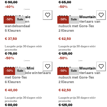
€ 90,00
€ 65,00
-
40
%
-
50
%
ECCO X-Trinsic
ECCO Snow Mountain
-50%
Sale
-50%
Sale
Kinderen leren
Kinderen winterlaars van
wandelsandaal
nubuck met Gore-Tex
5 Kleuren
2 Kleuren
€ 37,50
€ 62,50
Laagste prijs 30 dagen vóór
Laagste prijs 30 dagen vóór
promotie
promotie
€ 75,00
€ 125,00
-
50
%
-
50
%
ECCO Urban Mini
ECCO Snow Mountain
-50%
Sale
-50%
Sale
Kinderen suède winterlaars
Kinderen winterlaars van
met Gore-Tex
nubuck met Gore-Tex
6 Kleuren
2 Kleuren
€ 40,00
€ 62,50
Laagste prijs 30 dagen vóór
Laagste prijs 30 dagen vóór
promotie
promotie
€ 80,00
€ 125,00