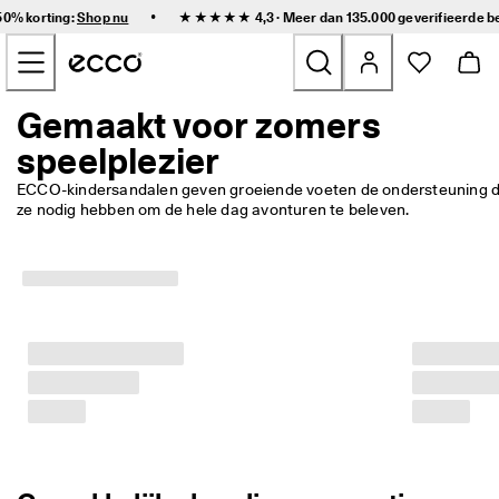
S
•
50% korting:
Shop nu
★★★★★ 4,3 · Meer dan 135.000 geverifieerde
b
n
Doorgaan naar inhoud van hoofdpagina
e
l
l
e 
Gemaakt voor zomers
Nieuw
l
speelplezier
e
v
Dames
e
ECCO-kindersandalen geven groeiende voeten de ondersteuning di
r
ze nodig hebben om de hele dag avonturen te beleven. 
i
Heren
n
g 
e
Kinderen
n 
g
e
Outdoor
m
a
Golf
k
k
e
Tassen & Accessoires
l
i