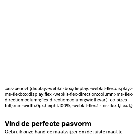
r
d
e
l
i
n
g
e
n
🤝 
W
o
r
d 
li
d 
v
a
n 
E
C
C
Vind de perfecte pasvorm
O 
Gebruik onze handige maatwijzer om de juiste maat te
C