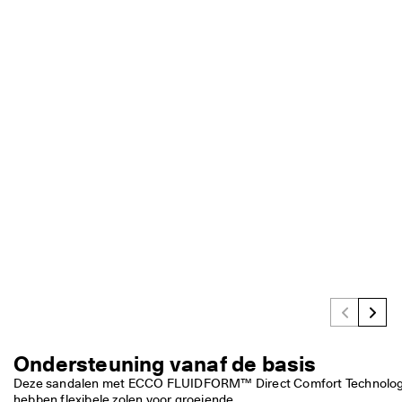
n
g
: 
S
h
o
p 
n
u
★
★
★
★
★ 
4
,
3 
· 
M
e
e
Ondersteuning vanaf de basis
r 
d
Deze sandalen met ECCO FLUIDFORM™ Direct Comfort Technolog
a