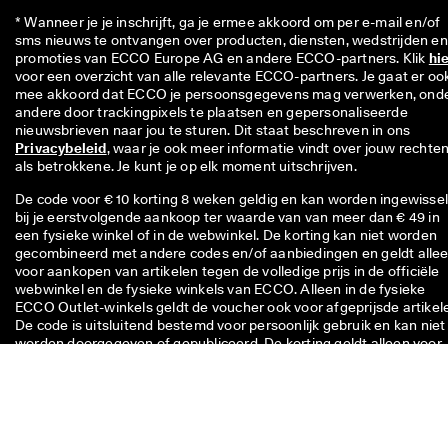
* Wanneer je je inschrijft, ga je ermee akkoord om per e-mail en/of 
sms nieuws te ontvangen over producten, diensten, wedstrijden en 
promoties van ECCO Europe AG en andere ECCO-partners. Klik 
hi
voor een overzicht van alle relevante ECCO-partners. Je gaat er ook
mee akkoord dat ECCO je persoonsgegevens mag verwerken, onde
andere door trackingpixels te plaatsen en gepersonaliseerde 
nieuwsbrieven naar jou te sturen. Dit staat beschreven in ons 
Privacybeleid
, waar je ook meer informatie vindt over jouw rechten
als betrokkene. Je kunt je op elk moment uitschrijven.
De code voor € 10 korting 8 weken geldig en kan worden ingewisse
bij je eerstvolgende aankoop ter waarde van van meer dan € 49 in
een fysieke winkel of in de webwinkel. De korting kan niet worden
gecombineerd met andere codes en/of aanbiedingen en geldt alle
voor aankopen van artikelen tegen de volledige prijs in de officiële
webwinkel en de fysieke winkels van ECCO. Alleen in de fysieke
ECCO Outlet-winkels geldt de voucher ook voor afgeprijsde artikel
De code is uitsluitend bestemd voor persoonlijk gebruik en kan niet
worden doorgegeven of gepubliceerd. De korting geldt alleen voor
artikelen, dus niet voor cadeaubonnen, en kan niet worden
ingewisseld voor contant geld. De voucher kan maar één keer
worden gebruikt.