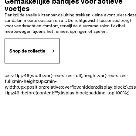
Gemakkelijke bandjes voor actieve
j
Sale
voetjes
k
e 
Dankzij de snelle klittenbandsluiting trekken kleine avonturiers deze
r
sandalen moeiteloos aan en uit. De lichtgewicht tussenzool zorgt 
Verkennen
e
voor veerkracht en comfort, terwijl de duurzame zolen flexibel 
t
meebewegen tijdens het rennen, springen of spelen. 
ECCO.kollektive
o
u
r
Shop de collectie
n
Mijn account
e
r
Winkels
e
n
D
Word lid van ECCO en profiteer van beloningen, exclusieve
e 
productreleases, evenementen en nog veel meer.
s
a
Account maken
Inloggen
l
e 
i
s 
b
e