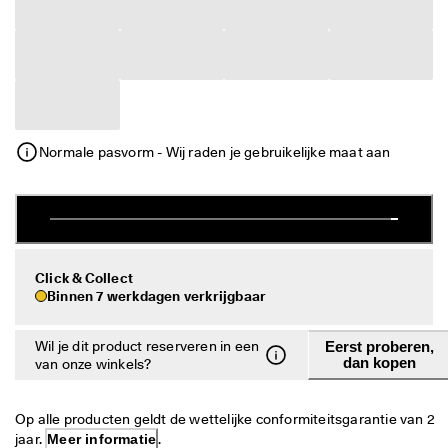
j
Sale
k
e 
r
Verkennen
e
t
ECCO.kollektive
o
u
Normale pasvorm - Wij raden je gebruikelijke maat aan
r
n
Mijn account
e
r
Winkels
e
n
D
Click & Collect
Word lid van ECCO en profiteer van beloningen, exclusieve
e 
Binnen 7 werkdagen verkrijgbaar
productreleases, evenementen en nog veel meer.
s
a
Account maken
Inloggen
Wil je dit product reserveren in een
Eerst proberen,
l
dan kopen
van onze winkels?
e 
i
s 
Op alle producten geldt de wettelijke conformiteitsgarantie van 2 
b
jaar. 
Meer informatie
.
e