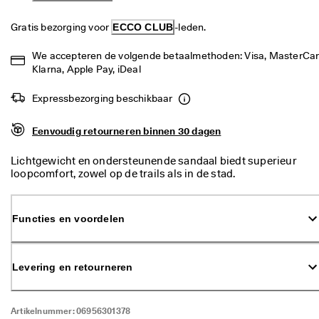
g
o
Gratis bezorging voor 
ECCO CLUB
-leden.
n
n
We accepteren de volgende betaalmethoden: Visa, MasterCard
e
Klarna, Apple Pay, iDeal
n
. 
O
Expressbezorging beschikbaar
n
t
Eenvoudig retourneren binnen 30 dagen
v
a
Lichtgewicht en ondersteunende sandaal biedt superieur
n
loopcomfort, zowel op de trails als in de stad.
g 
t
o
t 
Functies en voordelen
5
0
% 
k
Levering en retourneren
o
r
t
Artikelnummer:
06956301378
i