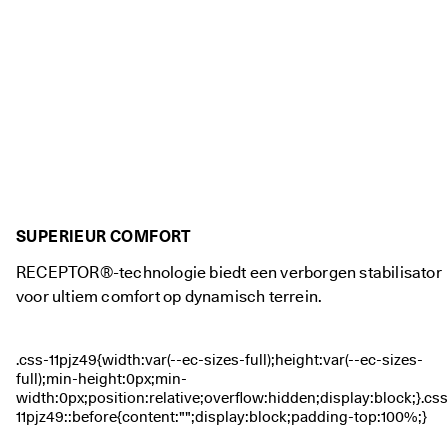
r
d
e
l
i
n
g
e
n
🤝 
W
o
SUPERIEUR COMFORT
r
d 
RECEPTOR®-technologie biedt een verborgen stabilisator
li
voor ultiem comfort op dynamisch terrein.
d 
v
a
n 
E
C
C
O 
C