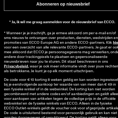
Abonneren op nieuwsbrief
*
Ja, ik wil me graag aanmelden voor de nieuwsbrief van ECCO.
* Wanneer je je inschrijft, ga je ermee akkoord om per e-mail en/of 
sms nieuws te ontvangen over producten, diensten, wedstrijden en 
promoties van ECCO Europe AG en andere ECCO-partners. Klik 
hi
voor een overzicht van alle relevante ECCO-partners. Je gaat er ook
mee akkoord dat ECCO je persoonsgegevens mag verwerken, onde
andere door trackingpixels te plaatsen en gepersonaliseerde 
nieuwsbrieven naar jou te sturen. Dit staat beschreven in ons 
Privacybeleid
, waar je ook meer informatie vindt over jouw rechten
als betrokkene. Je kunt je op elk moment uitschrijven.
De code voor € 10 korting 8 weken geldig en kan worden ingewisse
bij je eerstvolgende aankoop ter waarde van van meer dan € 49 in
een fysieke winkel of in de webwinkel. De korting kan niet worden
gecombineerd met andere codes en/of aanbiedingen en geldt alle
voor aankopen van artikelen tegen de volledige prijs in de officiële
webwinkel en de fysieke winkels van ECCO. Alleen in de fysieke
ECCO Outlet-winkels geldt de voucher ook voor afgeprijsde artikel
De code is uitsluitend bestemd voor persoonlijk gebruik en kan niet
worden doorgegeven of gepubliceerd. De korting geldt alleen voor